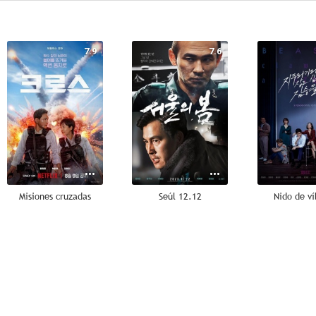
7.9
7.6
Misiones cruzadas
Seúl 12.12
Nido de ví
7.0
6.8