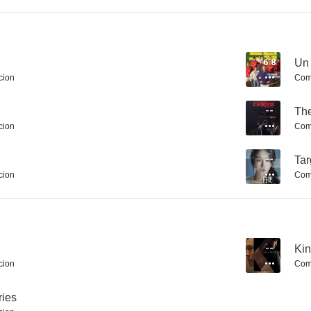
Mr. Zoo: The Missing VIP
The King's Letters
Daddy You, Da
6.8
Un
cion
Com
--
The
cion
Com
--
Tar
cion
Com
--
Ki
cion
Com
ries