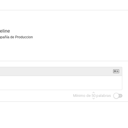
eline
pañía de Produccion
Mínimo de
50
palabras