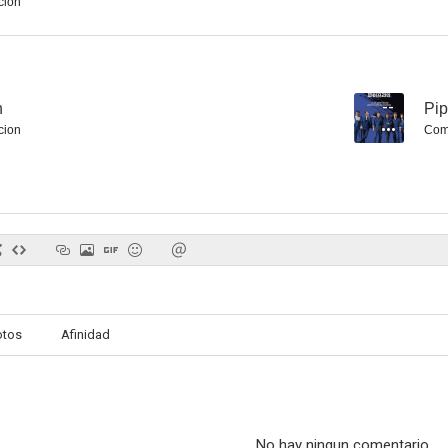
cion
h
--
Pip
cion
Com
otos
Afinidad
No hay ningun comentario.