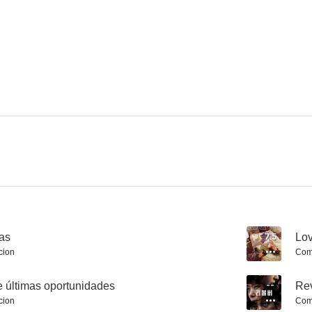
Casa Amor: Exclusive for Ladies
Un sueño
--
--
The Point Men
Target
Kingma
--
--
as
7.5
Lov
cion
Com
e últimas oportunidades
--
Rev
cion
Com