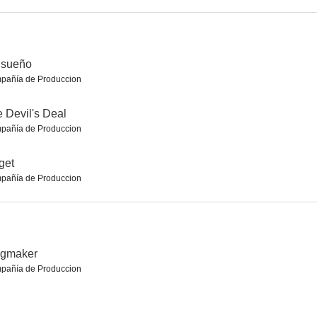
ughter Me
Dongju: The Portrait of a Poet
Take Off 2
 sueño
pañía de Produccion
 Devil's Deal
pañía de Produccion
get
pañía de Produccion
ngmaker
pañía de Produccion