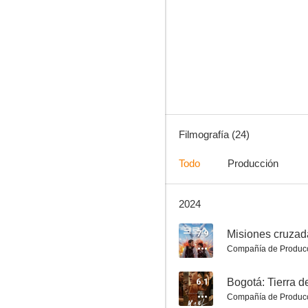
Insane
--
Filmografía (24)
Todo
Producción
2024
The Devil's Deal
--
7.9
Misiones cruzad
Compañía de Produc
6.1
Bogotá: Tierra d
Compañía de Produc