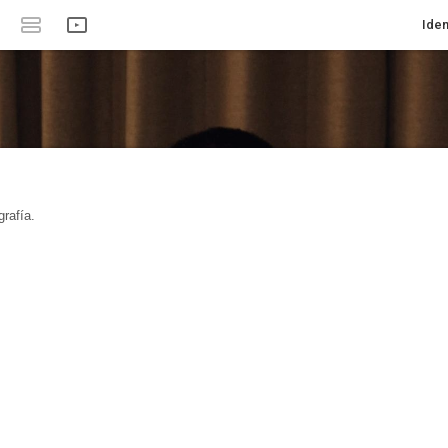
Iden
rafía.