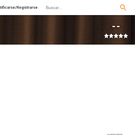
tificarse/Registrarse
--