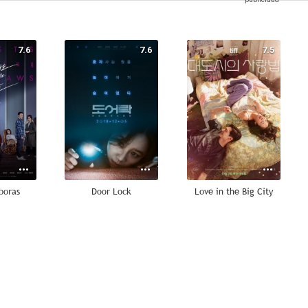
7.6
7.6
7.5
boras
Door Lock
Love in the Big City
6.1
--
--