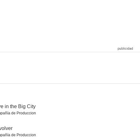
Bogotá: Tierra de últimas oportunidades
Revolver
Hopeless
--
--
--
ker
Seoul Ghost Stories
The Book of Fish
--
--
--
e in the Big City
pañía de Produccion
olver
pañía de Produccion