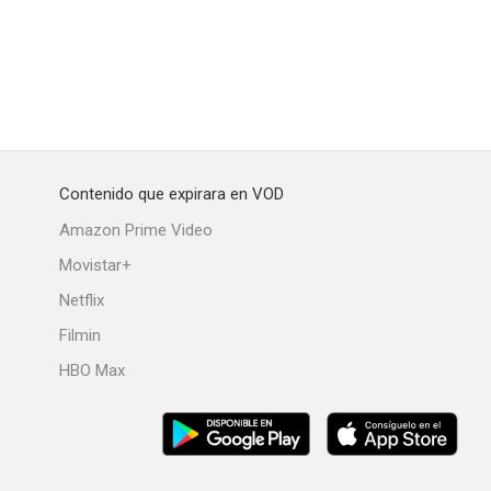
Contenido que expirara en VOD
Amazon Prime Video
Movistar+
Netflix
Filmin
HBO Max