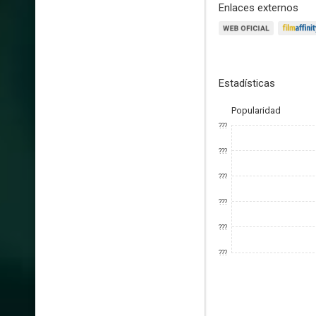
Enlaces externos
Estadísticas
Popularidad
???
???
???
???
???
???