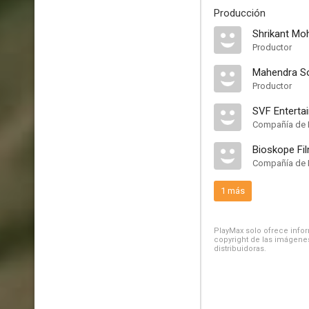
Producción
Shrikant Mo
Productor
Mahendra S
Productor
SVF Enterta
Compañía de 
Bioskope Fi
Compañía de 
1 más
PlayMax solo ofrece inform
copyright de las imágenes
distribuidoras.