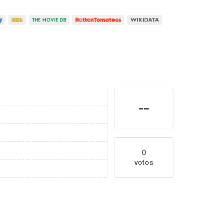
--
0
votos