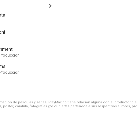
hta
oni
inment
Produccion
lms
Produccion
ación de películas y series, PlayMax no tiene relación alguna con el productor o el d
, póster, carátula, fotografías y/o cubiertas pertenece a sus respectivos autores, pr