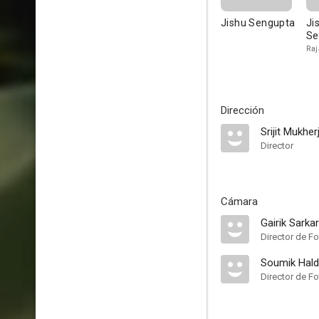
Jishu Sengupta
Ji
Se
Raj
Dirección
Srijit Mukherj
Director
Cámara
Gairik Sarkar
Director de Fo
Soumik Hald
Director de Fo