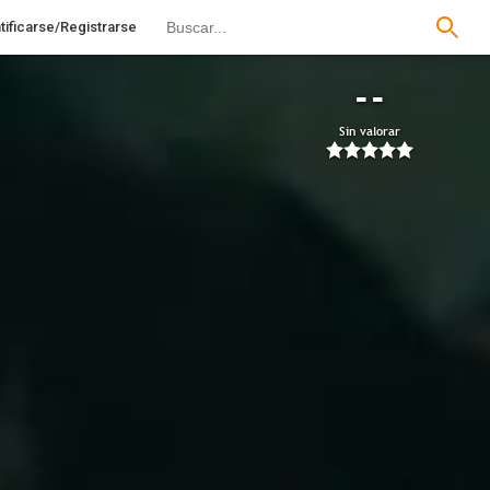
tificarse/Registrarse
--
Sin valorar