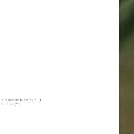
irector de la película. El
oductoras y/o