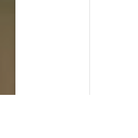
PlayMax
2026
Series populares
La Casa del Dragón
Silo
Stuart no consigue salvar el universo