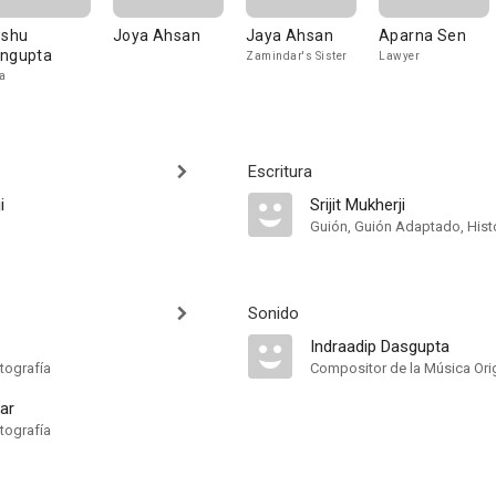
sshu
Joya Ahsan
Jaya Ahsan
Aparna Sen
ngupta
Zamindar's Sister
Lawyer
a
Escritura
i
Srijit Mukherji
Guión, Guión Adaptado, Histo
Sonido
Indraadip Dasgupta
tografía
Compositor de la Música Orig
ar
tografía