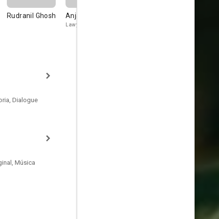
Rudranil Ghosh
Anjan Dutt
Alexx O'Nell
Sreenanda
Shankar
Lawyer
ria, Dialogue
inal, Música