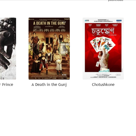
--
--
--
r Prince
A Death in the Gunj
Chotushkone
--
--
--