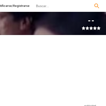
tificarse/Registrarse
--