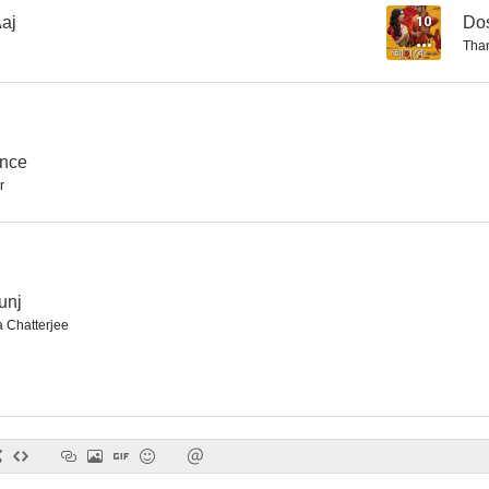
aj
10
Do
Tha
Basanta Bilap
Baksa Badal
Pasaje a 
--
ince
r
unj
 Chatterjee
Teen Kanya (Dos muchachas - Tres muchachas)