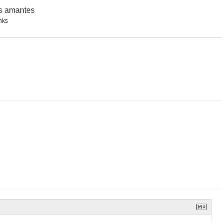
s amantes
nks
Bombay
Días y noches en el bosque
The Guru