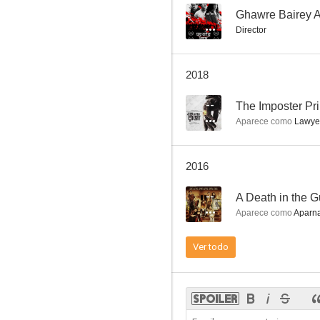
--
Ghawre Bairey A
Director
El intermediario
2018
--
--
The Imposter Pr
Aparece como
Lawye
2016
--
A Death in the G
Aparece como
Aparna
Akash Kusum
Ver todo