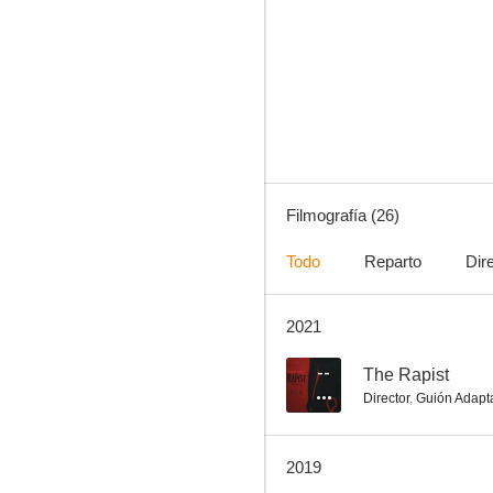
The Jewellery Box
--
Filmografía (26)
Todo
Reparto
Dir
2021
Mahaprithivi
--
--
The Rapist
Director
,
Guión Adapt
2019