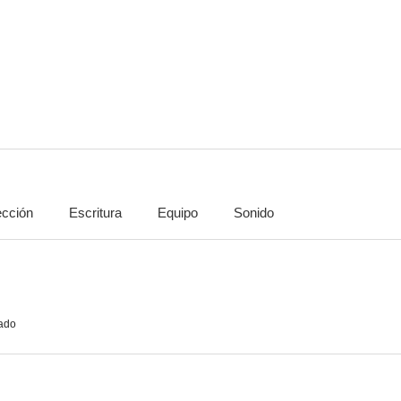
The Japanese Wife
Iti 'Mrinalini': An Unfinished Letter...
15 Park A
--
--
ección
Escritura
Equipo
Sonido
Sati (Widow Burning)
De repente un día
36 Chowring
--
--
ado