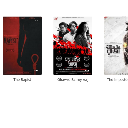
--
--
The Rapist
Ghawre Bairey Aaj
The Imposte
--
--