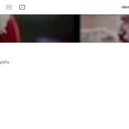
Iden
rafía.