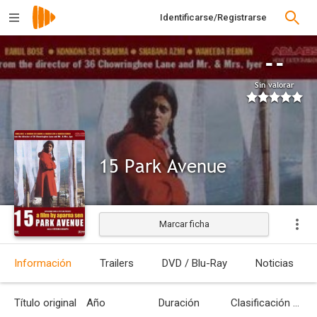
Identificarse/Registrarse
--
Sin valorar
15 Park Avenue
Marcar ficha
Información
Trailers
DVD / Blu-Ray
Noticias
Título original
Año
Duración
Clasificación por edades