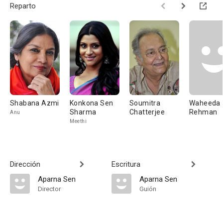
Reparto
Shabana Azmi
Konkona Sen
Soumitra
Waheeda
Sharma
Chatterjee
Rehman
Anu
Meethi
Dirección
Escritura
Aparna Sen
Aparna Sen
Director
Guión