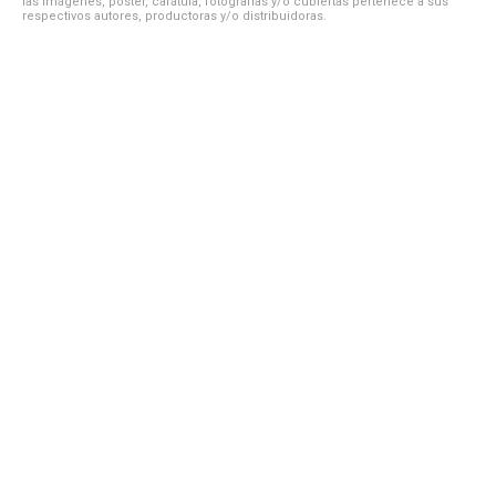
las imágenes, póster, carátula, fotografías y/o cubiertas pertenece a sus
respectivos autores, productoras y/o distribuidoras.