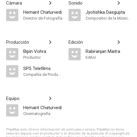
Cámara
Sonido
Hemant Chaturvedi
Jyotishka Dasgupta
Director de Fotografía
Compositor de la Música Original, Música
Producción
Edición
Bipin Vohra
Rabiranjan Maitra
Productor
Editor
SPS Telefilms
Compañía de Produccion
Equipo
Hemant Chaturvedi
Cinematografía
PlayMax solo ofrece información de películas y series, PlayMax no tiene
relación alguna con el productor o el director de la película. El copyright de