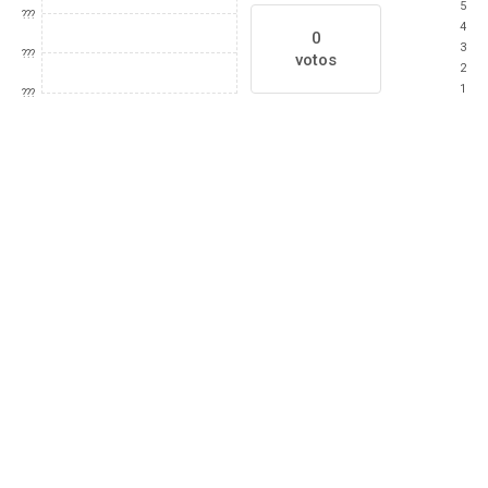
5
???
4
0
3
???
votos
2
1
???