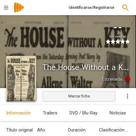
Identificarse/Registrarse
--
Sin valorar
The House Without a Key
Estrenada
Marcar ficha
Información
Trailers
DVD / Blu-Ray
Noticias
Título original
Año
Duración
Clasificación por edades