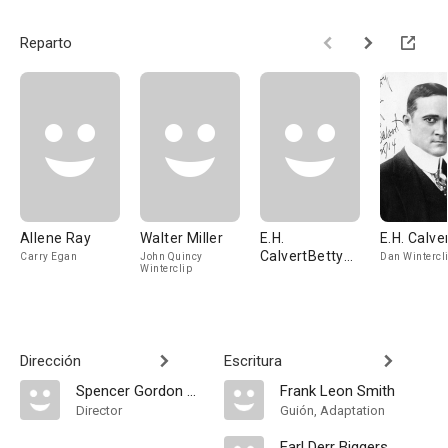
Reparto
Allene Ray
Walter Miller
E.H.
E.H. Calve
CalvertBetty
Carry Egan
John Quincy
Dan Wintercl
Winterclip
Caldwell
Dirección
Escritura
Spencer Gordon Bennet
Frank Leon Smith
Director
Guión, Adaptation
Earl Derr Biggers