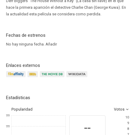
Derr Biggers "The House Without a Key" (La casa sin llave) en el que
hace la primera aparición el detective Charlie Chan (George Kuwa). En
la actualidad esta película se considera como perdida.
Fechas de estrenos
No hay ninguna fecha.
Añadir
Enlaces externos
Estadísticas
Popularidad
Votos
???
10
9
--
???
8
7