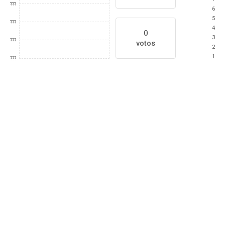
???
6
5
???
4
0
3
???
votos
2
1
???