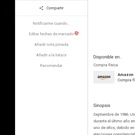
Compartir
Notificarme cuando...
N
Editar fechas de marcado
Añadir nota privada
Añadir a la lista/s
Disponible en...
Compra física
Recomendar
Amazon
Compra fí
Sinopsis
Septiembre de 1986. Una
durante el último año e
uno de ellos, debido en
elecciones presidenciale