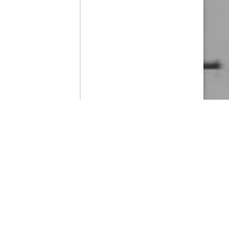
Contenido que expirara en VOD
Amazon Prime Video
Netflix
Filmin
Movistar+
Movistar+ Fibra