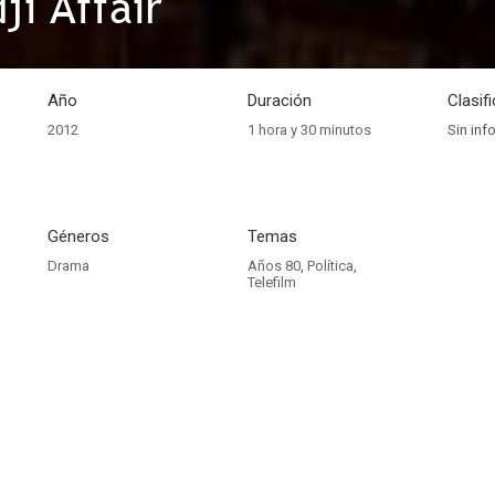
ji Affair
Año
Duración
Clasif
2012
1 hora y 30 minutos
Sin inf
Géneros
Temas
Drama
Años 80
,
Política
,
Telefilm