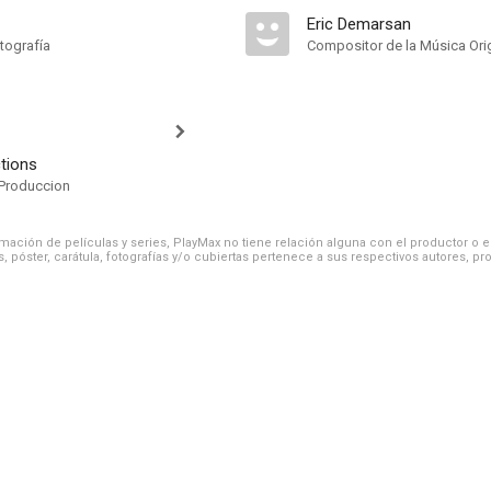
Eric Demarsan
tografía
Compositor de la Música Orig
tions
Produccion
ación de películas y series, PlayMax no tiene relación alguna con el productor o el d
, póster, carátula, fotografías y/o cubiertas pertenece a sus respectivos autores, pr