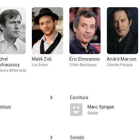
chel
Malik Zidi
Éric Elmosnino
André Marcon
chaussoy
Luc Delair
Gilles Boulouque
Charles Pasqua
nçois Mitterrand
Escritura
cloux
Marc Syrigas
Guión
Sonido