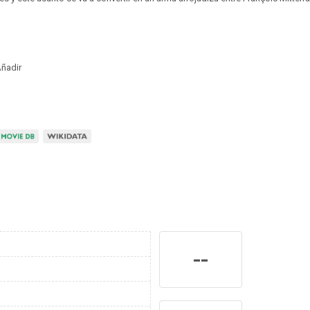
ñadir
--