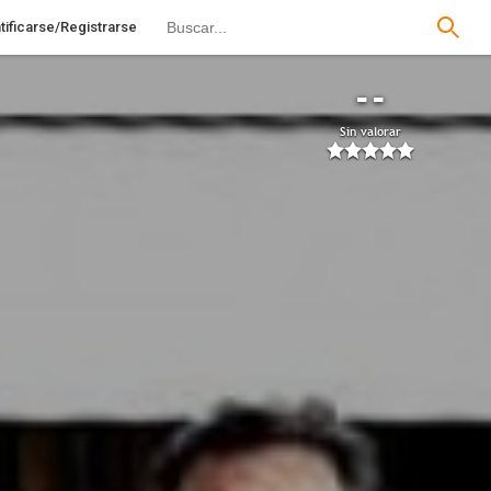
tificarse/Registrarse
--
Sin valorar