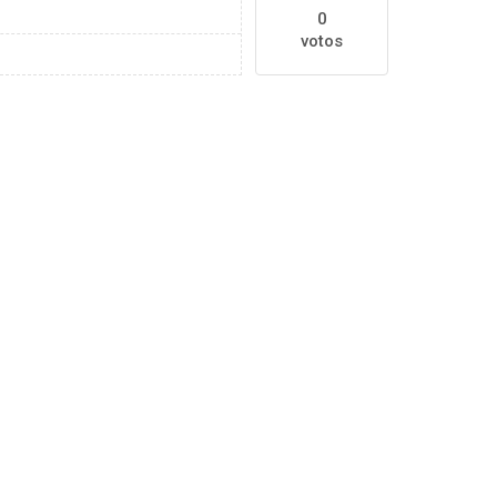
0
votos