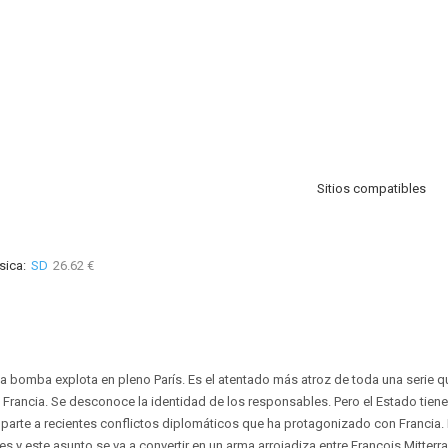
Sitios compatibles
sica:
SD
26.62 €
 bomba explota en pleno París. Es el atentado más atroz de toda una serie qu
n Francia. Se desconoce la identidad de los responsables. Pero el Estado tien
 parte a recientes conflictos diplomáticos que ha protagonizado con Francia
s y este asunto se va a convertir en un arma arrojadiza entre François Mitterr