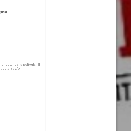
inal
irector de la película. El
oductoras y/o