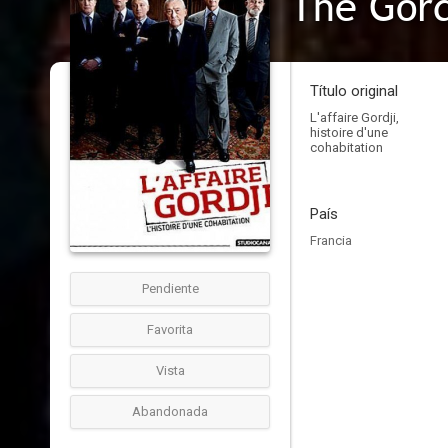
The Gord
Título original
L'affaire Gordji,
histoire d'une
cohabitation
País
Francia
Pendiente
Favorita
Vista
Abandonada