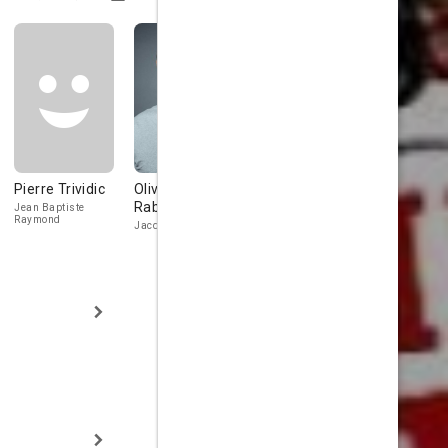
Pierre Trividic
Olivier
Lou Castel
Jacques
Rabourdin
Spiesser
Jean Baptiste
Raymond
Jacques Dor
Edouard Balla