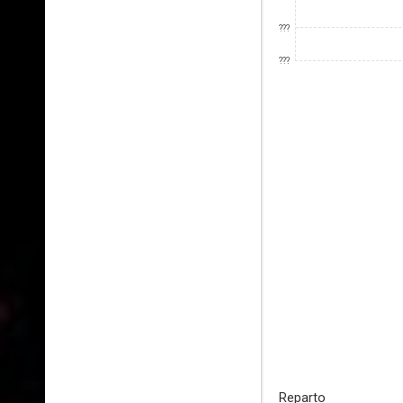
???
???
Reparto