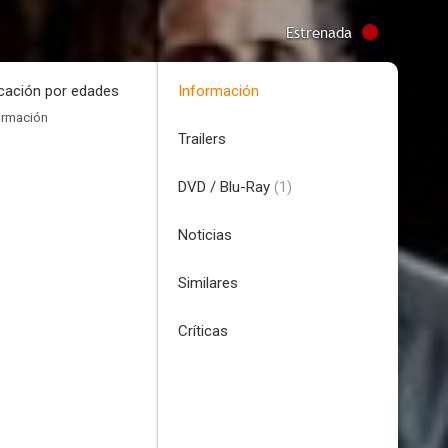
Estrenada
icación por edades
Información
ormación
Trailers
DVD / Blu-Ray
(1)
Noticias
Similares
Críticas