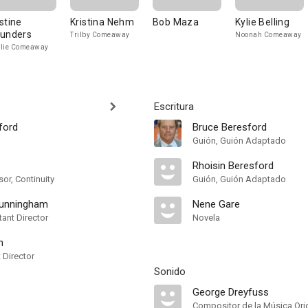
stine
Kristina Nehm
Bob Maza
Kylie Belling
unders
Trilby Comeaway
Noonah Comeaway
lie Comeaway
Escritura
ford
Bruce Beresford
Guión, Guión Adaptado
Rhoisin Beresford
sor, Continuity
Guión, Guión Adaptado
Cunningham
Nene Gare
ant Director
Novela
n
t Director
Sonido
George Dreyfuss
Compositor de la Música Orig