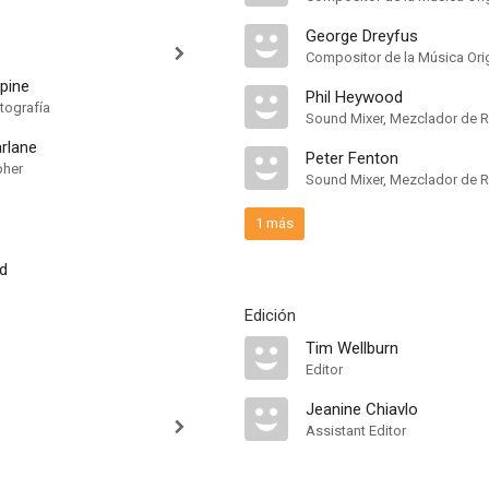
George Dreyfus
Compositor de la Música Orig
pine
Phil Heywood
tografía
Sound Mixer, Mezclador de 
rlane
Peter Fenton
pher
Sound Mixer, Mezclador de 
1 más
ld
Edición
Tim Wellburn
Editor
Jeanine Chiavlo
Assistant Editor