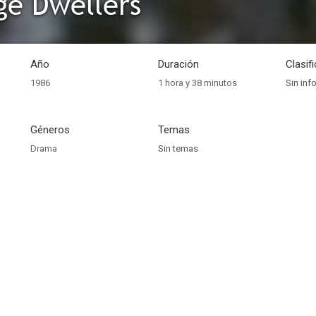
ge Dwellers
Año
Duración
Clasif
1986
1 hora y 38 minutos
Sin inf
Géneros
Temas
Drama
Sin temas