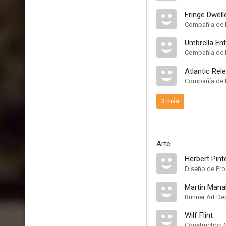
Fringe Dwell
Compañía de 
Umbrella En
Compañía de 
Atlantic Rel
Compañía de 
3 más
Arte
Herbert Pint
Diseño de Pr
Martin Man
Runner Art De
Wilf Flint
Construction