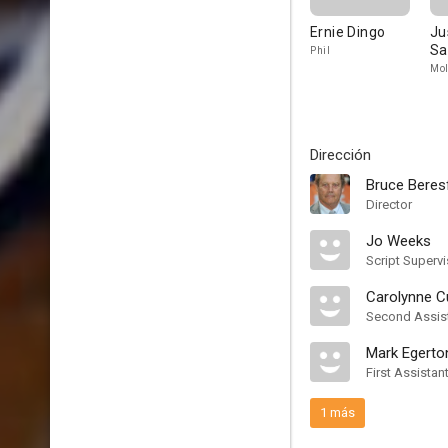
Ernie Dingo
Ju
Sa
Phil
Mol
Dirección
Bruce Beres
Director
Jo Weeks
Script Supervi
Carolynne 
Second Assist
Mark Egerto
First Assistan
1 más