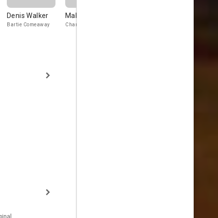
Denis Walker
Malcolm Silva
Laurie Foell
Marlene Be
Bartie Comeaway
Charlie
Hannah
inal