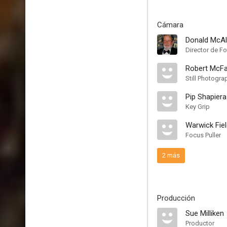
Cámara
Donald McAl
Director de Fo
Robert McFa
Still Photogra
Pip Shapiera
Key Grip
Warwick Fie
Focus Puller
2 más
Producción
Sue Milliken
Productor