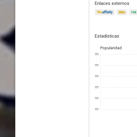
Enlaces externos
Estadísticas
Popularidad
???
???
???
???
???
???