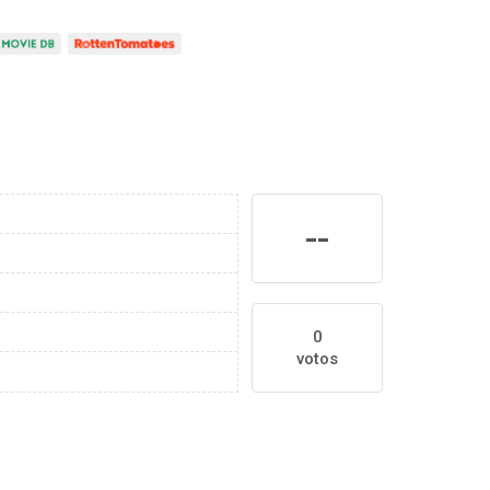
--
0
votos