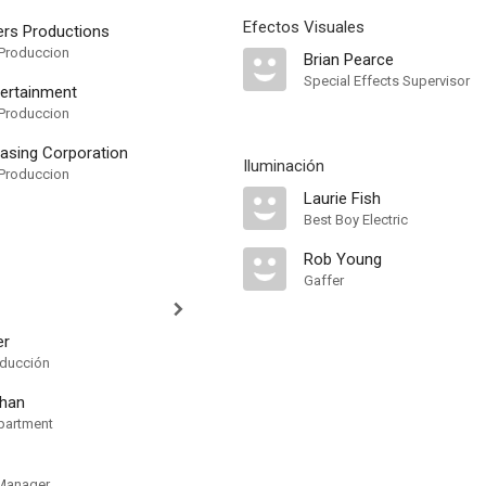
Efectos Visuales
ers Productions
Produccion
Brian Pearce
Special Effects Supervisor
tertainment
Produccion
easing Corporation
Iluminación
Produccion
Laurie Fish
Best Boy Electric
Rob Young
Gaffer
er
oducción
ahan
partment
 Manager