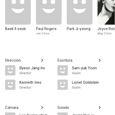
Baek Il-seob
Paul Rogers
Park Ji-yeong
Joyce Re
Jan Citron
Meg Citron
Dirección
Escritura
Byeon Jang-ho
Sam-yuk Yoon
Director
Guión
Kenneth Ives
Lionel Goldstein
Director
Guión
Cámara
Sonido