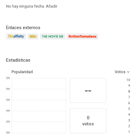
No hay ninguna fecha.
Añadir
Enlaces externos
Estadísticas
Popularidad
Votos
???
10
9
--
???
8
7
???
6
5
???
4
0
3
???
votos
2
1
???