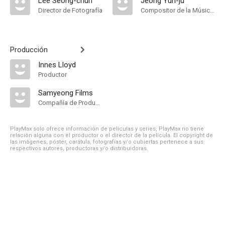
Lee Seong-chun
Jeong Yun-ju
Director de Fotografía
Compositor de la Música Original
Producción
Innes Lloyd
Productor
Samyeong Films
Compañía de Produccion
PlayMax solo ofrece información de películas y series, PlayMax no tiene
relación alguna con el productor o el director de la película. El copyright de
las imágenes, póster, carátula, fotografías y/o cubiertas pertenece a sus
respectivos autores, productoras y/o distribuidoras.