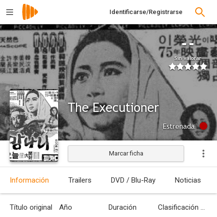
Identificarse/Registrarse
--
Sin valorar
The Executioner
Estrenada
Marcar ficha
Información
Trailers
DVD / Blu-Ray
Noticias
Título original
Año
Duración
Clasificación por edades