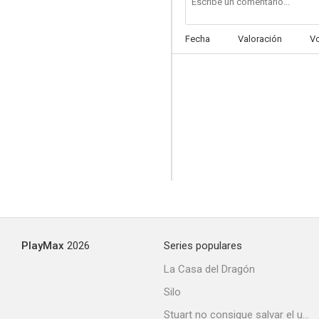
Fecha
Valoración
V
Camaradas
--
PlayMax
2026
Series populares
Cuento de Invierno
La Casa del Dragón
--
Silo
Stuart no consigue salvar el universo