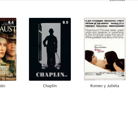
8.4
8.0
8.0
sto
Chaplin
Romeo y Julieta
7.1
6.7
6.0