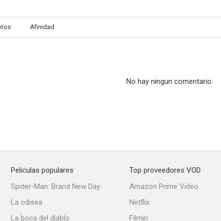
otos
Afinidad
Puccini
La caja mágica
Birth of a 
--
--
No hay ningun comentario.
Peliculas populares
Top proveedores VOD
Celebrity Playhouse
One Fine Day
Minde
Spider-Man: Brand New Day
Amazon Prime Video
--
--
La odisea
Netflix
La boca del diablo
Filmin