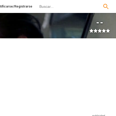
tificarse/Registrarse
--