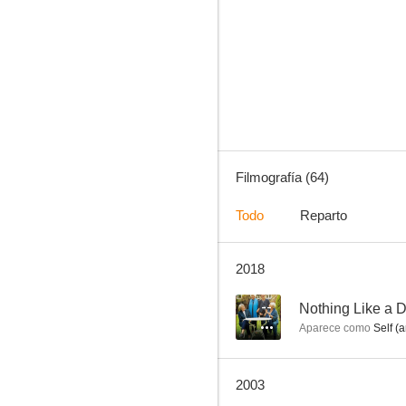
Cleopatra
5.7
Filmografía (64)
Todo
Reparto
2018
Viajes con mi tía
--
--
Nothing Like a
Aparece como
Self (a
2003