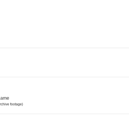
La vida privada de Sherlock Holmes
Los duelistas
Enriqu
1.0
--
The Children
Nothing Like a Dame
La isla de la
--
--
 Dame
rchive footage)