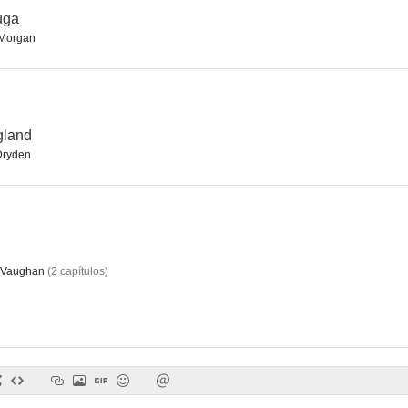
tuga
Morgan
The Secret Rapture
Solo en la oscuridad
Ferdydu
--
--
gland
Dryden
 Vaughan
(
2
capítulos
)
Ada en la jungla
The Fruit Machine
La gran fo
--
--