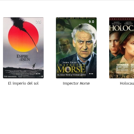
7.5
9.0
El imperio del sol
Inspector Morse
Holocau
7.5
7.4