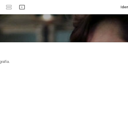
Iden
rafía.