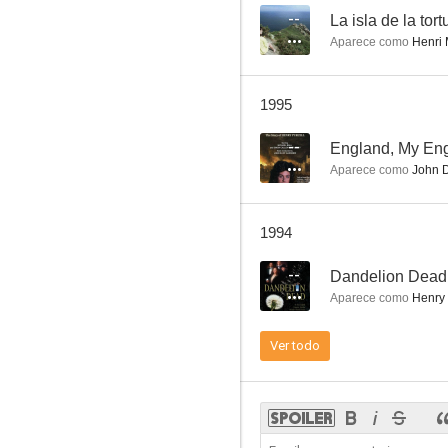
--
La isla de la tor
Aparece como
Henri 
Century
1995
--
--
England, My En
Aparece como
John 
1994
--
Dandelion Dead
Aparece como
Henry
Lorna Doone
Ver todo
--