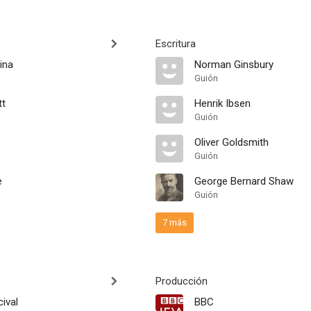
Escritura
ina
Norman Ginsbury
Guión
tt
Henrik Ibsen
Guión
Oliver Goldsmith
Guión
e
George Bernard Shaw
Guión
7 más
Producción
ival
BBC