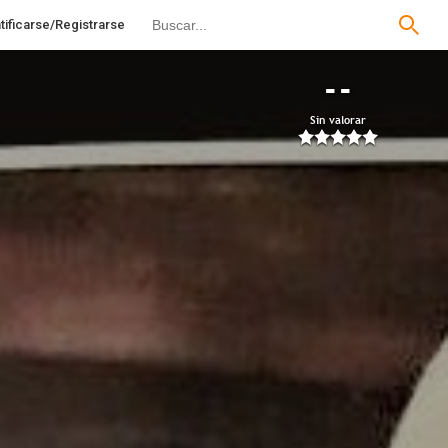
tificarse/Registrarse
--
Sin valorar