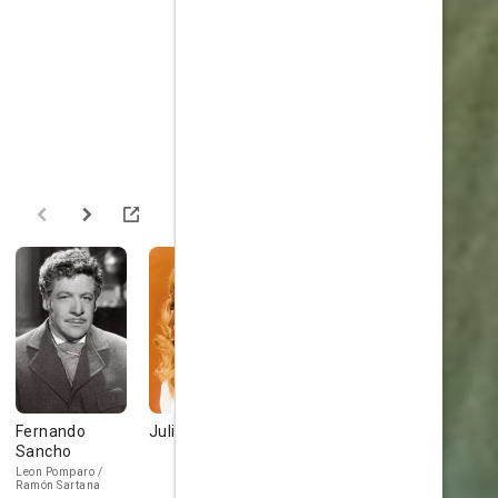
Fernando
Juliet Mills
Anthony
Bruno
Sancho
Hopkins
Corazzari
Leon Pomparo /
Anthony Steve
Ramón Sartana