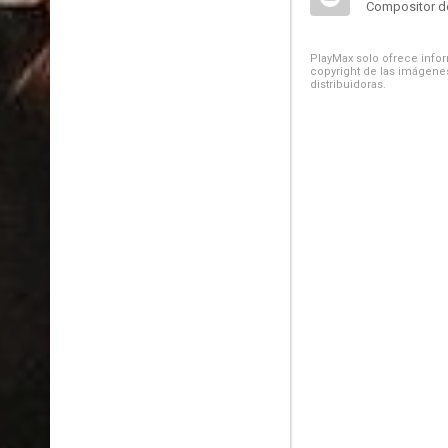
Compositor de
PlayMax solo ofrece inform
copyright de las imágenes
distribuidoras.