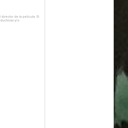
irector de la película. El
oductoras y/o