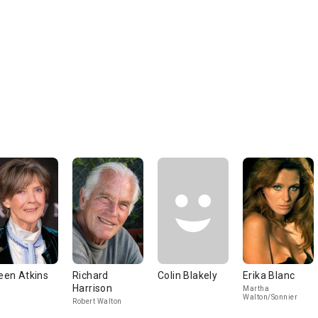
leen Atkins
Richard
Colin Blakely
Erika Blanc
Harrison
Martha
Walton/Sonnier
Robert Walton