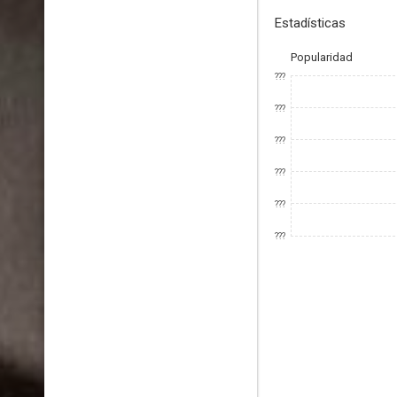
Estadísticas
Popularidad
???
???
???
???
???
???