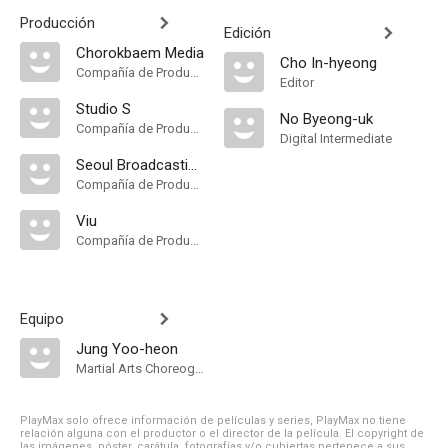
Producción
Edición
Chorokbaem Media
Cho In-hyeong
Compañía de Produccion
Editor
Studio S
No Byeong-uk
Compañía de Produccion
Digital Intermediate
Seoul Broadcasting System
Compañía de Produccion
Viu
Compañía de Produccion
Equipo
Jung Yoo-heon
Martial Arts Choreographer
PlayMax solo ofrece información de películas y series, PlayMax no tiene
relación alguna con el productor o el director de la película. El copyright de
las imágenes, póster, carátula, fotografías y/o cubiertas pertenece a sus