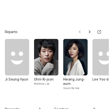
Reparto
Ji Seung-hyun
Uhm Ki-joon
Hwang Jung-
Lee Yoo-b
eum
Matthew Lee
Geum Ra-hee