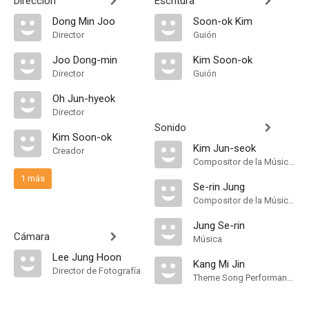
Dirección
Escritura
Dong Min Joo
Soon-ok Kim
Director
Guión
Joo Dong-min
Kim Soon-ok
Director
Guión
Oh Jun-hyeok
Director
Sonido
Kim Soon-ok
Kim Jun-seok
Creador
Compositor de la Música Original, Música
1 más
Se-rin Jung
Compositor de la Música Original
Jung Se-rin
Cámara
Música
Lee Jung Hoon
Kang Mi Jin
Director de Fotografía
Theme Song Performance