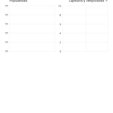
Popularidad
Capítulos y Temporadas
???
10
???
8
???
6
???
4
???
2
???
0