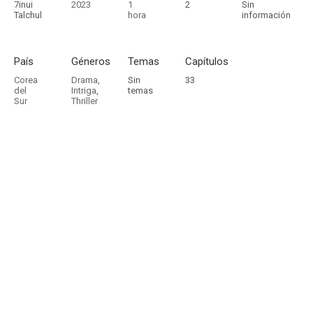
7inui
2023
1
2
Sin
Talchul
hora
información
País
Géneros
Temas
Capítulos
Corea
Drama
,
Sin
33
del
Intriga
,
temas
Sur
Thriller