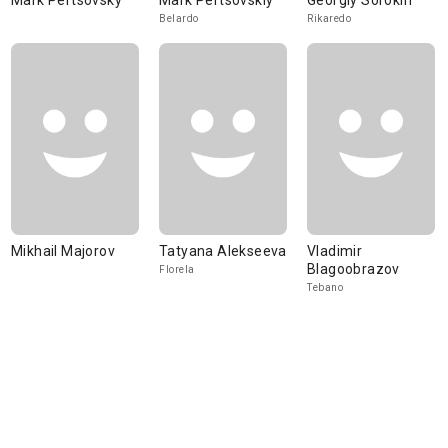
Mark Pertsovsky
Mark Pertsovskiy
Georgiy Sorokin
Belardo
Rikaredo
Mikhail Majorov
Tatyana Alekseeva
Vladimir
Blagoobrazov
Florela
Tebano