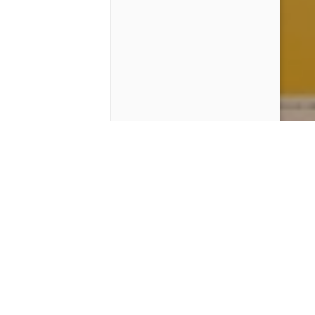
Contenido que expirara en VOD
Amazon Prime Video
Netflix
Filmin
Movistar+
Movistar+ Fibra