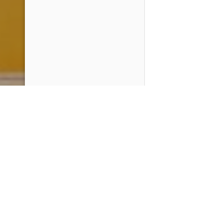
PlayMax
2026
Series populares
La Casa del Dragón
Silo
Stuart no consigue salvar el universo
Ted Lasso
Operaciones especiales: Lioness