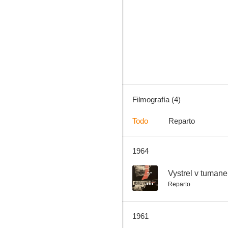
The Dance Teacher
Filmografía (4)
Todo
Reparto
1964
--
Vystrel v tumane
Reparto
1961