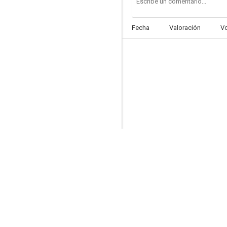
Fecha
Valoración
V
FBI contra el imperio del crimen
--
El precio por la libertad
--