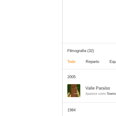
Al este del Edén
7.4
Filmografía (32)
Todo
Reparto
Equ
2005
Hombres violentos
6.7
--
Valle Paraíso
Aparece como
Townsm
1984