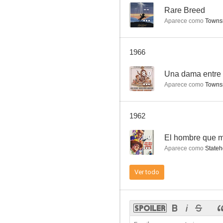
--
Rare Breed
Aparece como
Townsm
Más dura será la caída
1966
6.5
8.0
Una dama entre
Aparece como
Townsm
1962
8.0
El hombre que m
Aparece como
Stateh
La vuelta al mundo en 80 días
Ver todo
4.0