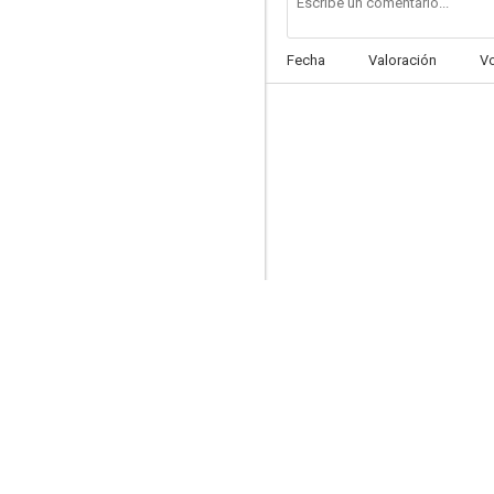
Fecha
Valoración
V
The Abandoned Swords
--
Foul Play