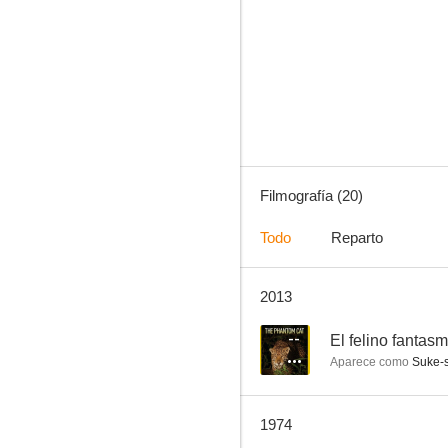
Shinsengumi ketsufu roku - Kondo isami
--
Filmografía (20)
Todo
Reparto
2013
Keepers of Order
--
--
El felino fantas
Aparece como
Suke-
1974