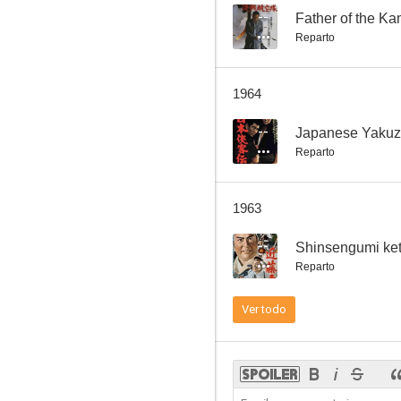
--
Father of the K
Reparto
Restoration Fire
1964
--
--
Japanese Yaku
Reparto
1963
--
Shinsengumi ket
Reparto
Lord Mito 2: The Nation's Vice-Shogun
Ver todo
--