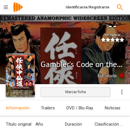
Identificarse/Registrarse
--
Sin valorar
Gambler's Code on the Nakasendo
Estrenada
Marcar ficha
Información
Trailers
DVD / Blu-Ray
Noticias
Título original
Año
Duración
Clasificación por edades