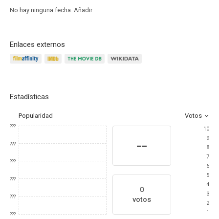
No hay ninguna fecha.
Añadir
Enlaces externos
Estadísticas
Popularidad
Votos
???
10
9
--
???
8
7
???
6
5
???
4
0
3
???
votos
2
1
???