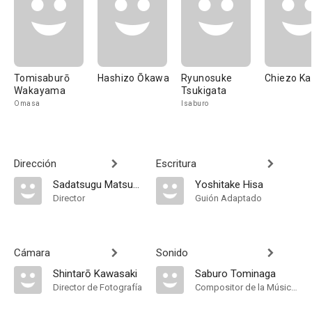
Tomisaburō
Hashizo Ōkawa
Ryunosuke
Chiezo Ka
Wakayama
Tsukigata
Omasa
Isaburo
Dirección
Escritura
Sadatsugu Matsuda
Yoshitake Hisa
Director
Guión Adaptado
Cámara
Sonido
Shintarō Kawasaki
Saburo Tominaga
Director de Fotografía
Compositor de la Música Original