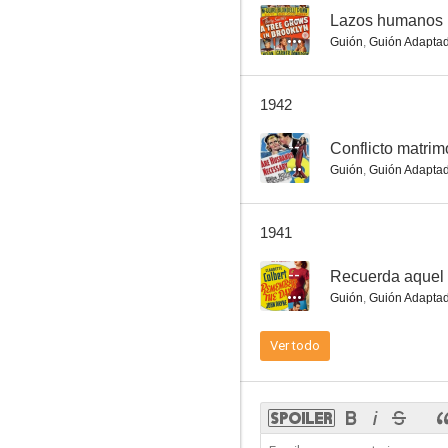
--
Lazos humanos
Guión
,
Guión Adapta
1942
--
Conflicto matrim
Guión
,
Guión Adapta
1941
--
Recuerda aquel 
Guión
,
Guión Adapta
Ver todo