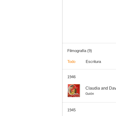
Conflicto matrimonial
--
Filmografía (9)
Todo
Escritura
1946
La novia vestía de rojo
--
Claudia and Dav
Guión
1945