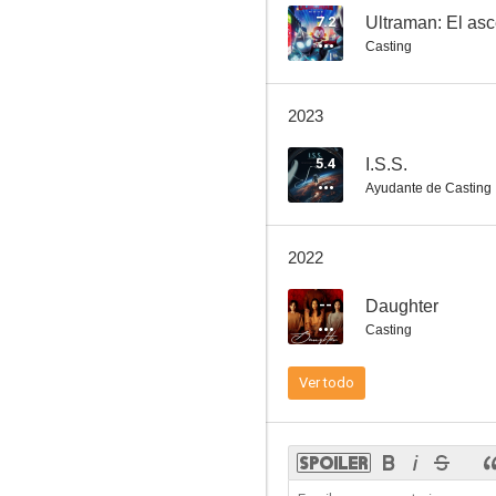
7.2
Ultraman: El as
Casting
A House Is Not a Home
2023
5.4
I.S.S.
Ayudante de Casting
2022
--
Daughter
Casting
Ver todo