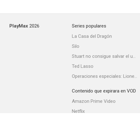
Strange Affinity
PlayMax
2026
Series populares
--
La Casa del Dragón
Silo
Stuart no consigue salvar el universo
Ted Lasso
Operaciones especiales: Lioness
Contenido que expirara en VOD
Evil Spirits of Japan
Amazon Prime Video
--
Netflix
Filmin
Movistar+