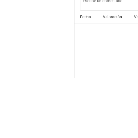
Fecha
Valoración
V
La isla desnuda
4.8
La balada de Narayama
--