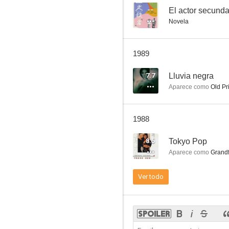
--
El actor secunda
Novela
El ángel ebrio
1989
7.0
7.7
Lluvia negra
Aparece como
Old Pr
1988
8.5
Tokyo Pop
Aparece como
Grandf
Historia de un vecindario
Ver todo
6.0