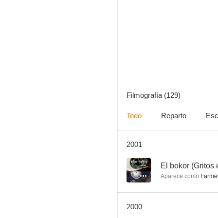
Lluvia negra
7.5
Filmografía (129)
Todo
Reparto
Esc
2001
Onibaba
7.1
--
El bokor (Gritos
Aparece como
Farme
2000