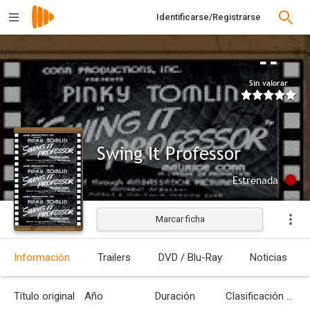
Identificarse/Registrarse
--
Sin valorar
Swing It Professor
Estrenada
Marcar ficha
Información
Trailers
DVD / Blu-Ray
Noticias
Título original
Año
Duración
Clasificación por edades