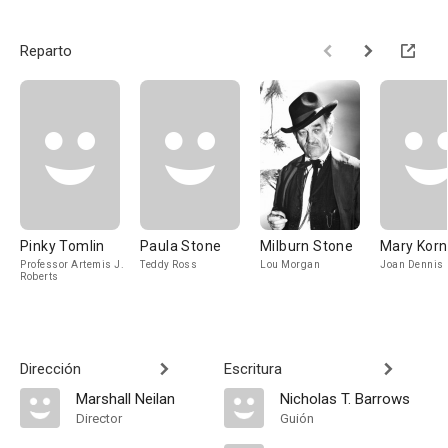
Reparto
Pinky Tomlin
Paula Stone
Milburn Stone
Mary Kor
Professor Artemis J.
Teddy Ross
Lou Morgan
Joan Dennis
Roberts
Dirección
Escritura
Marshall Neilan
Nicholas T. Barrows
Director
Guión