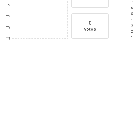
7
???
6
5
???
4
0
3
???
votos
2
1
???