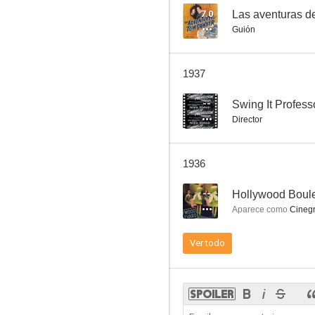
7.0
Las aventuras 
Guión
The Little Princess
1937
--
Swing It Profess
Director
1936
--
Hollywood Boul
Aparece como
Cinegr
Ver todo