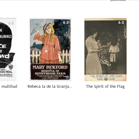
6.3
6.0
6.0
a multitud
Rebeca la de la Granja del Sol
The Spirit of the Flag
--
--
--