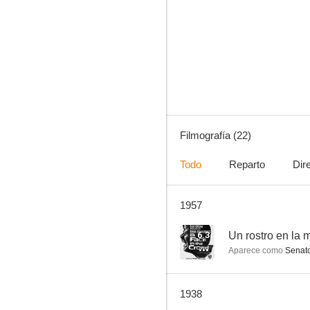
Swing It Professor
--
Filmografía (22)
Todo
Reparto
Dir
1957
Almas en venta
--
6.3
Un rostro en la m
Aparece como
Senato
1938