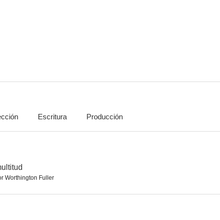
Hollywood Boulevard
Chloe, Love Is Calling You
The Lemon D
--
--
ección
Escritura
Producción
Dinty
Papá Piernas Largas
Stella M
--
--
ultitud
r Worthington Fuller