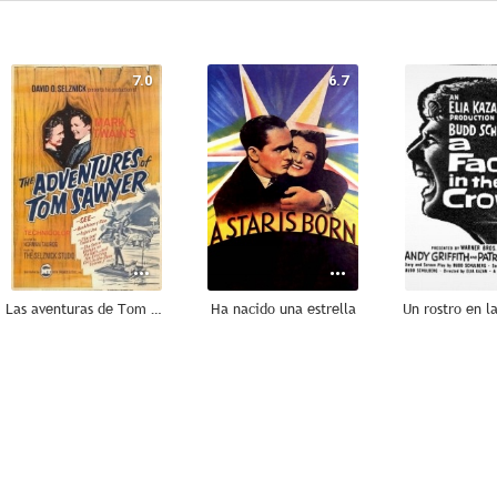
7.0
6.7
Las aventuras de Tom Sawyer
Ha nacido una estrella
Un rostro en l
--
--