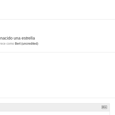
 Padlocks
nacido una estrella
rece como
Bert (uncredited)