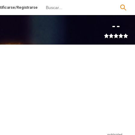
tificarse/Registrarse
--