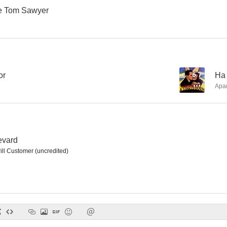
de Tom Sawyer
Madame Butterfly
The Wanderer
Cupid Through
or
6.7
Ha 
Apa
evard
ill Customer (uncredited)