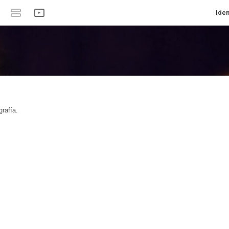
Iden
rafía.