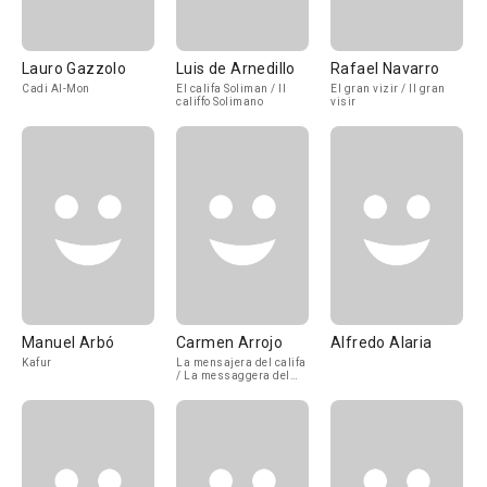
Lauro Gazzolo
Luis de Arnedillo
Rafael Navarro
Cadi Al-Mon
El califa Soliman / Il
El gran vizir / Il gran
califfo Solimano
visir
Manuel Arbó
Carmen Arrojo
Alfredo Alaria
Kafur
La mensajera del califa
/ La messaggera del
califfo