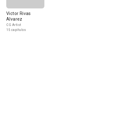
Victor Rivas
Alvarez
CG Artist
15 capítulos