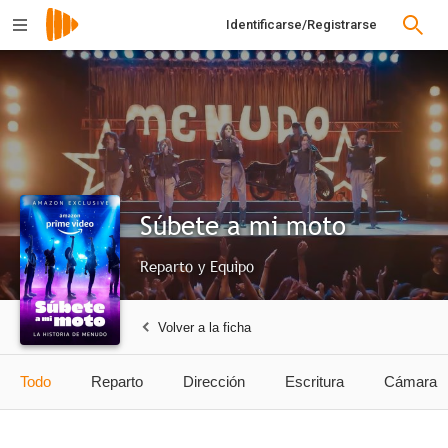
Identificarse/Registrarse
Súbete a mi moto
Reparto y Equipo
Volver a la ficha
Todo
Reparto
Dirección
Escritura
Cámara