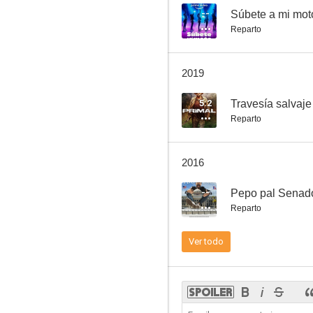
--
Súbete a mi mot
Reparto
Sugar: Carrera tras un sueño
2019
--
5.2
Travesía salvaje
Reparto
2016
--
Pepo pal Senad
Reparto
Coralito
Ver todo
--