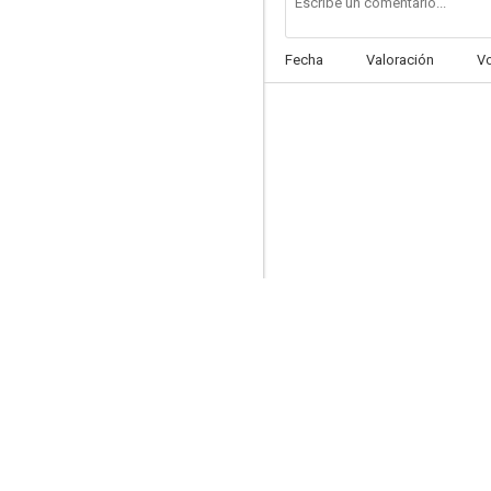
Fecha
Valoración
V
El cielo y tú
--
Simplemente María