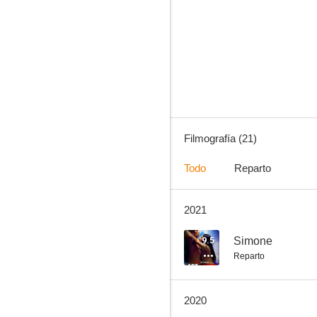
El Fantasma de Elena
--
Filmografía (21)
Todo
Reparto
2021
Pepo pal Senado
--
9.5
Simone
Reparto
2020