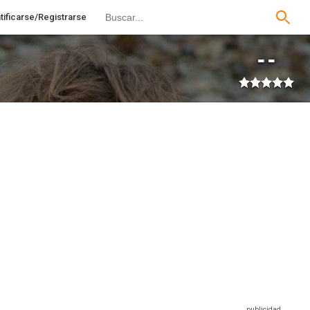
tificarse/Registrarse
--