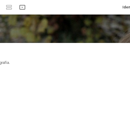
Iden
rafía.