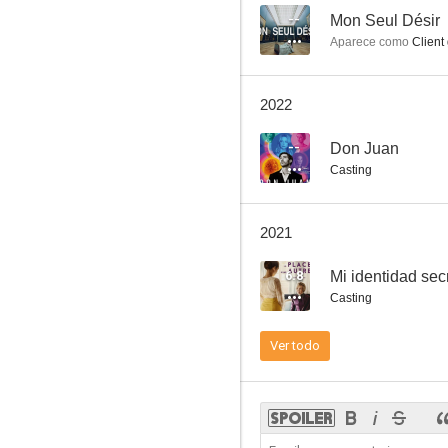
--
Mon Seul Désir
Aparece como
Client 
Santuario
2022
--
--
Don Juan
Casting
2021
6.8
Mi identidad sec
Casting
Don Juan
Ver todo
--