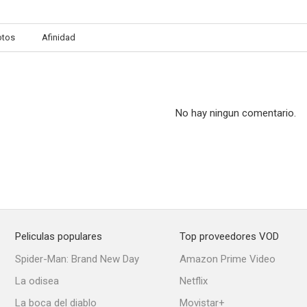
otos
Afinidad
Tip Top
Camille redouble
--
--
No hay ningun comentario.
Peliculas populares
Top proveedores VOD
Las oficinas de Dios
Just About Love?
Luz do 
Spider-Man: Brand New Day
Amazon Prime Video
--
--
La odisea
Netflix
La boca del diablo
Movistar+