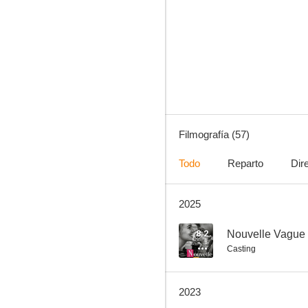
Mi identidad secreta
6.1
Filmografía (57)
Todo
Reparto
Dir
2025
El desconocido del lago
5.5
8.2
Nouvelle Vague
Casting
2023