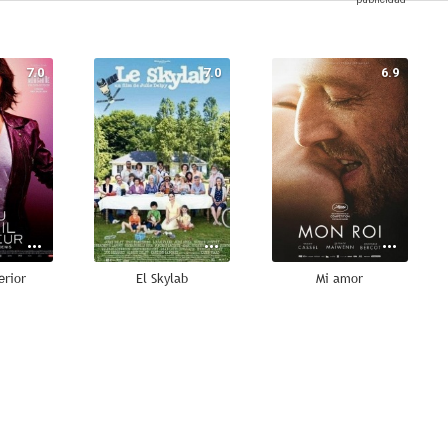
7.0
7.0
6.9
erior
El Skylab
Mi amor
6.5
6.3
6.3