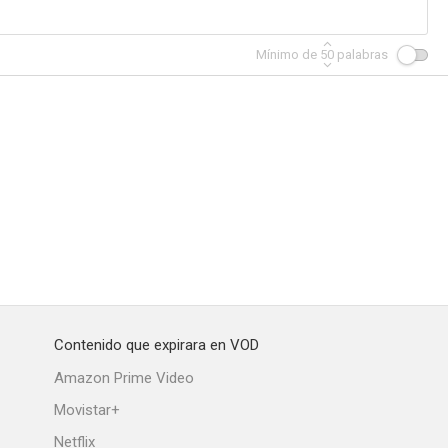
Mínimo de
50
palabras
A moi seule (Coming Home)
Low Life
Los últimos días del mundo
--
--
--
Contenido que expirara en VOD
Sol
Avant que j'oublie
24 mesures
Amazon Prime Video
--
--
--
Movistar+
Netflix