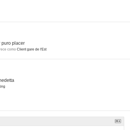
 tu voto
La mujer del quinto
Mon Seul Désir
--
--
--
 puro placer
rece como
Client gare de l'Est
nedetta
ing
Hyde
Barbara
Diamant noir
--
--
--