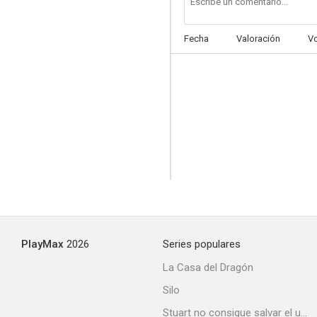
Fecha
Valoración
V
Rester vertical
--
PlayMax
2026
Series populares
La fabrique des sentiments
La Casa del Dragón
--
Silo
Stuart no consigue salvar el universo