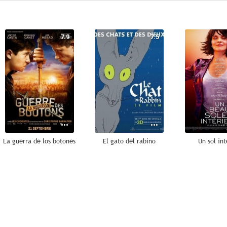
7.9
7.5
La guerra de los botones
El gato del rabino
Un sol int
6.8
6.6