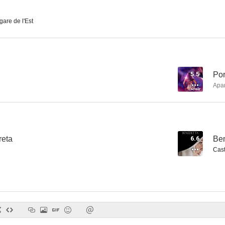
gare de l'Est
Barbara
Los amantes
Necesitamos
--
--
5.5
Por
Apa
reta
6.6
Be
Cast
Due scatole dimenticate
Burning Ghost (Destello fugaz)
Madame 
--
--