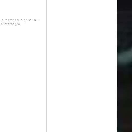
irector de la película. El
oductoras y/o