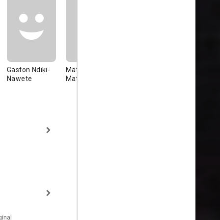
Gaston Ndiki-
Mathieu
Aminatou Yaro
Nawete
Matula-Matayi
inal