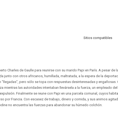
Sitios compatibles
erto Charles de Gaulle para reunirse con su marido Papi en París. A pesar de la
a junto con otros africanos, humillada, maltratada, a la espera de la deportac
en "llegadas", pero sólo se topa con respuestas desinteresadas y engañosas.
a mientras las autoridades intentaban llevársela a la fuerza, un empleado del
la expulsión. Finalmente se reune con Papi en una parcela comunal, cuyos habi
aso por Francia. Con escasez de trabajo, dinero y comida, y sus animos agitad
andine no encuentra las fuerzas para abandonar su húmedo colchón.