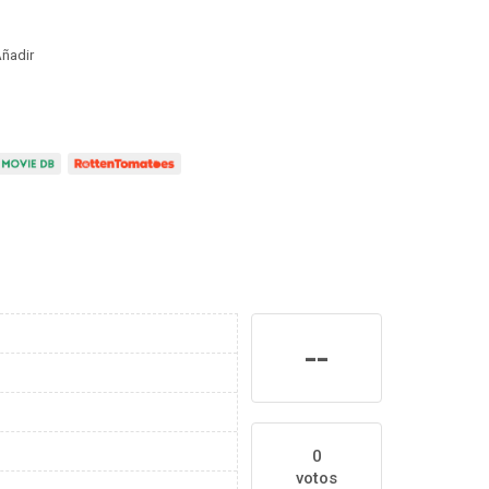
ñadir
--
0
votos