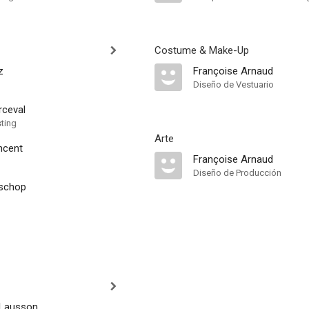
Costume & Make-Up
z
Françoise Arnaud
Diseño de Vestuario
rceval
sting
Arte
ncent
Françoise Arnaud
Diseño de Producción
schop
 Lausson