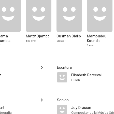
dama
Matty Djambo
Ousman Diallo
Mamoudou
umbia
Koundio
Bibiche
Moktar
i
Steve
Escritura
z
Elisabeth Perceval
Guión
Sonido
art
Joy Division
tografía
Compositor de la Música Orig