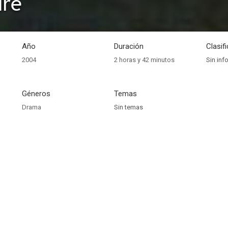
ure
Año
Duración
Clasif
2004
2 horas y 42 minutos
Sin inf
Géneros
Temas
Drama
Sin temas