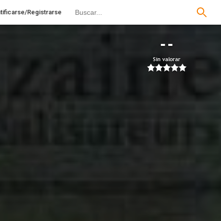
tificarse/Registrarse
--
Sin valorar