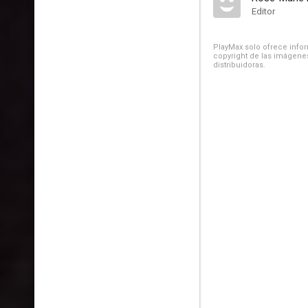
Editor
PlayMax solo ofrece inform
copyright de las imágenes
distribuidoras.