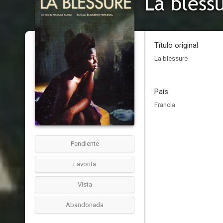
La bless
Título original
La blessure
País
Francia
Pendiente
Favorita
Vista
Abandonada