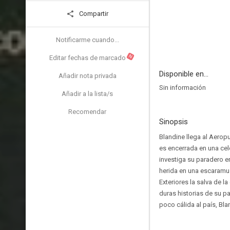
Compartir
Notificarme cuando...
N
Editar fechas de marcado
Disponible en...
Añadir nota privada
Sin información
Añadir a la lista/s
Recomendar
Sinopsis
Blandine llega al Aeropu
es encerrada en una celd
investiga su paradero 
herida en una escaramuz
Exteriores la salva de 
duras historias de su p
poco cálida al país, Bl