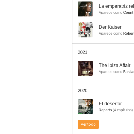
6.4
La emperatriz r
Aparece como
Count 
Der Kaiser
--
Der Kaiser
Aparece como
Rober
--
2021
--
The Ibiza Affair
Aparece como
Bastia
2020
El mundo es de los valientes
2.5
El desertor
--
Reparto
(
4
capítulos
)
Ver todo