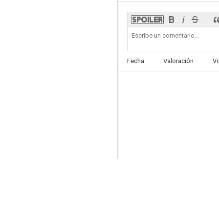
Tiempos revueltos
Fecha
Valoración
V
--
Nada más que la verdad
--