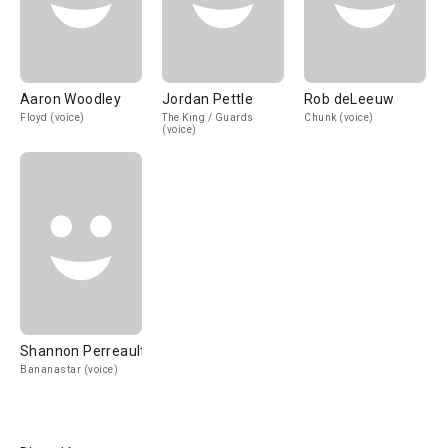
Aaron Woodley
Jordan Pettle
Rob deLeeuw
Floyd (voice)
The King / Guards
Chunk (voice)
(voice)
Shannon Perreault
Bananastar (voice)