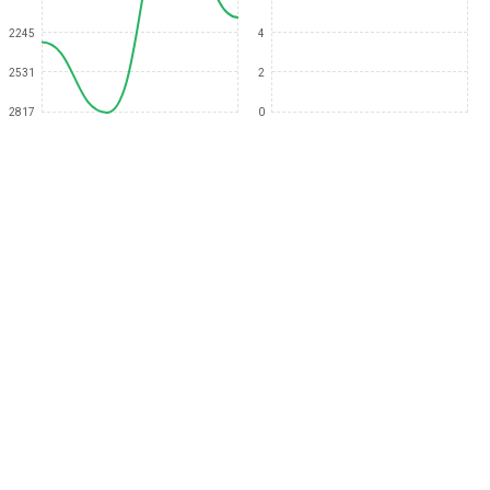
2245
4
2531
2
2817
0