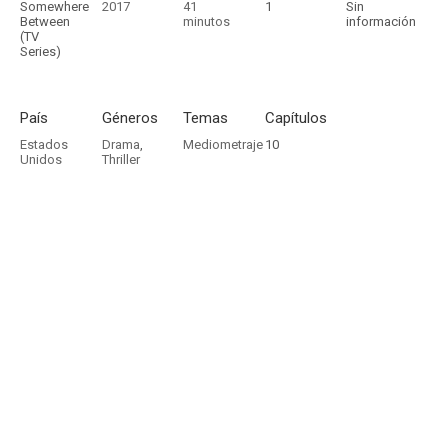
Somewhere
2017
41
1
Sin
Between
minutos
información
(TV
Series)
País
Géneros
Temas
Capítulos
Estados
Drama
,
Mediometraje
10
Unidos
Thriller