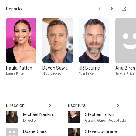
Reparto
Paula Patton
Devon Sawa
JR Bourne
Aria Birch
Laura Price
Nico Jackson
Tom Price
Serena Price
Dirección
Escritura
Michael Nankin
Stephen Tolkin
Director
Guión, Guión Adaptado
Duane Clark
Steve Cochrane