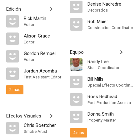
Denise Nadredre
Edición
Decorados
Rick Martin
Rob Maier
Editor
Construction Coordinator
Alison Grace
Editor
Equipo
Gordon Rempel
Editor
Randy Lee
Stunt Coordinator
Jordan Acomba
First Assistant Editor
Bill Mills
Special Effects Coordinator
2 más
Ross Redhead
Post Production Assistant
Donna Smith
Efectos Visuales
Property Master
Chris Boettcher
Smoke Artist
4 más