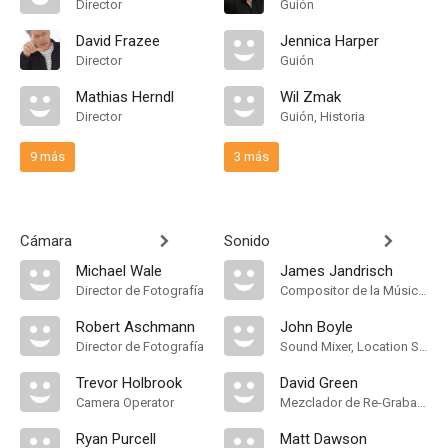
Director
Guión
David Frazee
Jennica Harper
Director
Guión
Mathias Herndl
Wil Zmak
Director
Guión, Historia
9 más
3 más
Cámara
Sonido
Michael Wale
James Jandrisch
Director de Fotografía
Compositor de la Música Original
Robert Aschmann
John Boyle
Director de Fotografía
Sound Mixer, Location Sound Mixer
Trevor Holbrook
David Green
Camera Operator
Mezclador de Re-Grabación de Sonido
Ryan Purcell
Matt Dawson