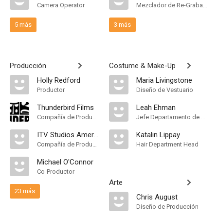
Camera Operator
Mezclador de Re-Grabación de Sonido
5 más
3 más
Producción
Costume & Make-Up
Holly Redford
Maria Livingstone
Productor
Diseño de Vestuario
Thunderbird Films
Leah Ehman
Compañía de Produccion
Jefe Departamento de Maquillaje
ITV Studios America
Katalin Lippay
Compañía de Produccion
Hair Department Head
Michael O'Connor
Co-Productor
Arte
23 más
Chris August
Diseño de Producción