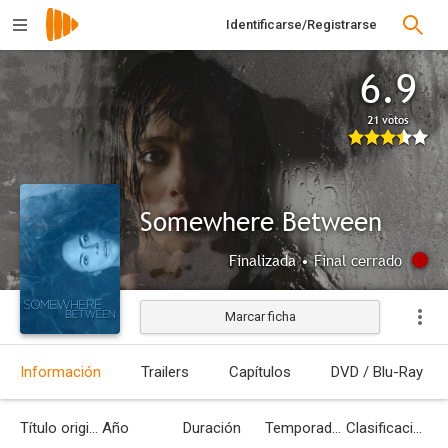
Identificarse/Registrarse
6.9
21 votos
Somewhere Between
Finalizada • Final cerrado
Marcar ficha
Información
Trailers
Capítulos
DVD / Blu-Ray
Título original
Año
Duración
Temporadas
Clasificación por edades