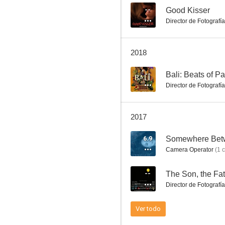
--
Good Kisser
Director de Fotografía
It's So Easy and Other Lies
2018
--
Bali: Beats of P
Director de Fotografía
2017
6.9
Somewhere Bet
Camera Operator
(
1
c
--
The Son, the Fa
Director de Fotografía
Ver todo