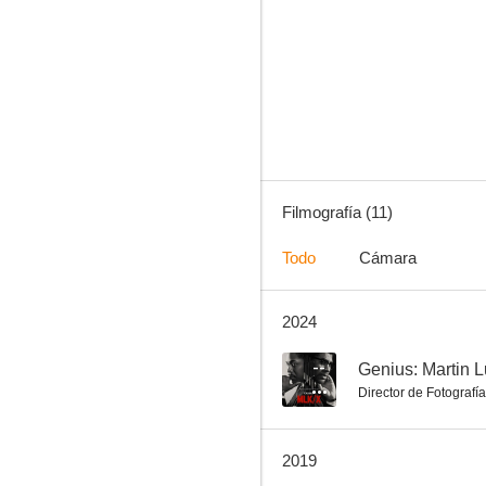
Genius: Martin Luther King, Jr. y Malcolm X
--
Filmografía (11)
Todo
Cámara
2024
Bali: Beats of Paradise
--
--
Director de Fotografía
2019