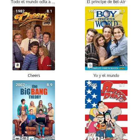
Todo el mundo odia a Chris
El príncipe de Bel-Air
1982
8.1
1993
8.3
Cheers
Yo y el mundo
2007
8.9
2005
8.1