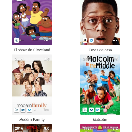
El show de Cleveland
Cosas de casa
2009
8.9
2000
8.8
Modern Family
Malcolm
2016
8.0
1987
8.2