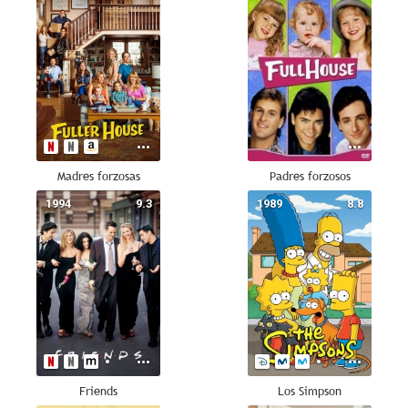
Madres forzosas
Padres forzosos
1994
9.3
1989
8.8
Friends
Los Simpson