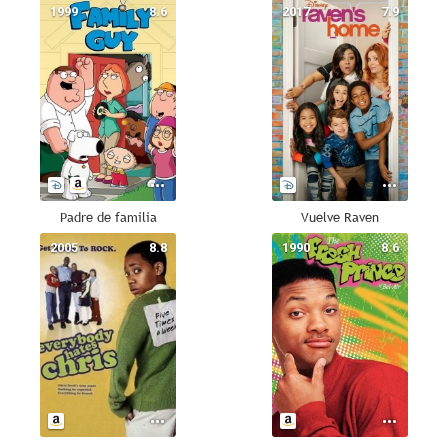
1999
8.6
2017
7.9
Padre de familia
Vuelve Raven
2005
8.8
1990
8.6