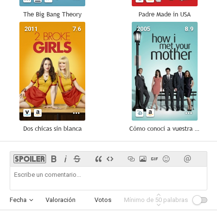
The Big Bang Theory
Padre Made in USA
2011
7.6
2005
8.9
Dos chicas sin blanca
Cómo conocí a vuestra madre
Fecha
Valoración
Votos
Mínimo de
Afinidad
50
palabras