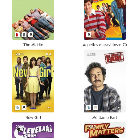
The Middle
Aquellos maravillosos 70
2011
8.4
2005
8.2
New Girl
Me llamo Earl
2009
6.9
1989
8.0