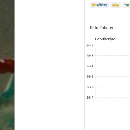
Estadísticas
Popularidad
2642
2643
2644
2645
2646
2647