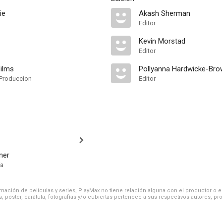
ie
Akash Sherman
Editor
Kevin Morstad
Editor
ilms
Pollyanna Hardwicke-Br
Produccion
Editor
ner
ía
ación de películas y series, PlayMax no tiene relación alguna con el productor o el d
, póster, carátula, fotografías y/o cubiertas pertenece a sus respectivos autores, pr