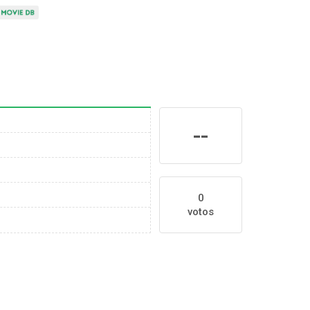
--
0
votos