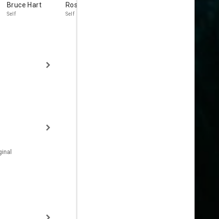
Bruce Hart
Ross Hart
Lance Evers
Chelsea
Cardona
Self
Self
Self
Self
inal