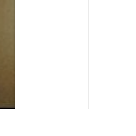
PlayMax
2026
Series populares
La Casa del Dragón