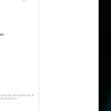
own
irector de la película. El
oductoras y/o