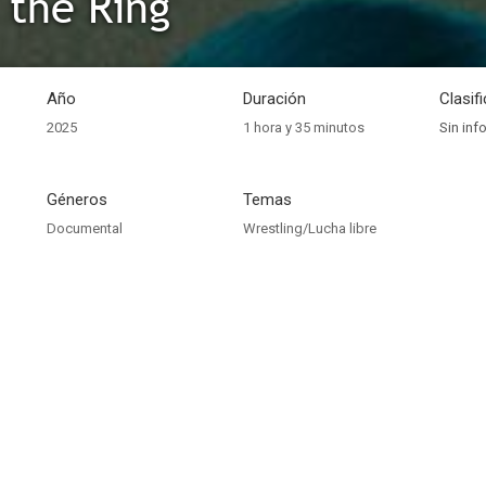
 the Ring
Año
Duración
Clasif
2025
1 hora y 35 minutos
Sin inf
Géneros
Temas
Documental
Wrestling/Lucha libre