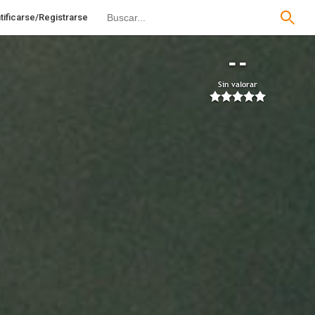
tificarse/Registrarse
--
Sin valorar