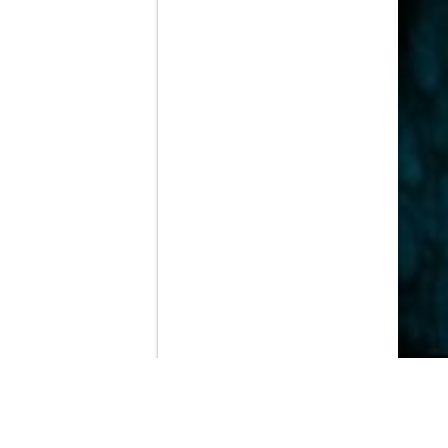
Contenido que expirara en VOD
Amazon Prime Video