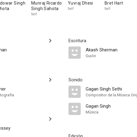
dowar Singh
Munraj Ricardo
Yuvraj Dhesi
Bret Hart
hota
Singh Sahota
Self
Self
Self
Escritura
man
Akash Sherman
Guión
Sonido
ner
Gagan Singh Sethi
tografía
Compositor de la Música Orig
Gagan Singh
Música
essey
Edición