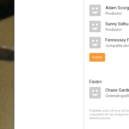
Adam Scorg
Productor
Sunny Sidhu
Productor
Fennessey F
Compañía de 
5 más
Equipo
Chase Gardi
Cinematograf
PlayMax solo ofrece inform
copyright de las imágenes
distribuidoras.