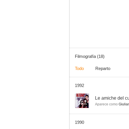
El rey de Israel
--
Filmografía (18)
Todo
Reparto
1992
Grandi magazzini
--
--
Le amiche del c
Aparece como
Giulia
1990