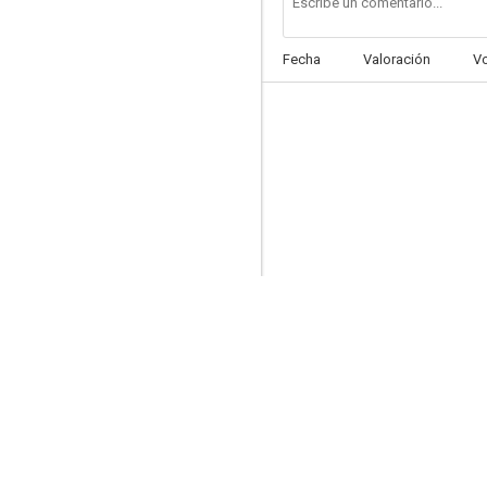
Fecha
Valoración
V
La honorable familia