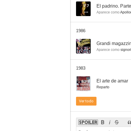
7.7
El padrino. Parte 
Aparece como
Apollon
El halcón y la paloma
1986
--
--
Grandi magazzin
Aparece como
signor
1983
--
El arte de amar
Reparto
Pecando en familia
Ver todo
--