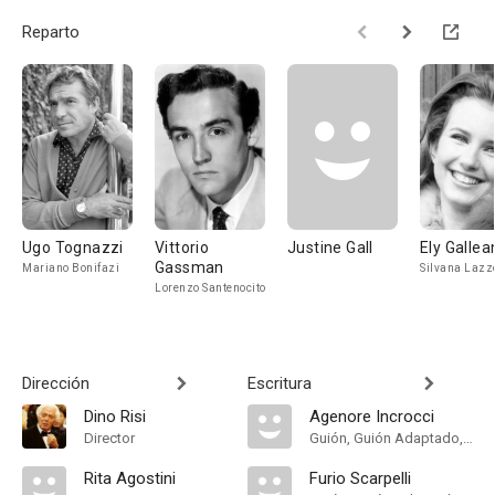
Reparto
Ugo Tognazzi
Vittorio
Justine Gall
Ely Gallea
Gassman
Mariano Bonifazi
Silvana Lazz
Lorenzo Santenocito
Dirección
Escritura
Dino Risi
Agenore Incrocci
Director
Guión, Guión Adaptado, Historia
Rita Agostini
Furio Scarpelli