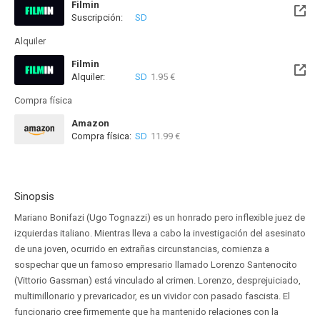
Filmin
Suscripción:
SD
Disponible hasta el Vie, 14 Ago 2026 (Quedan 7 días)
Alquiler
Filmin
Alquiler:
SD
1.95 €
Disponible hasta el Vie, 14 Ago 2026 (Quedan 7 días)
Compra física
Amazon
Compra física:
SD
11.99 €
Sinopsis
Mariano Bonifazi (Ugo Tognazzi) es un honrado pero inflexible juez de
izquierdas italiano. Mientras lleva a cabo la investigación del asesinato
de una joven, ocurrido en extrañas circunstancias, comienza a
sospechar que un famoso empresario llamado Lorenzo Santenocito
(Vittorio Gassman) está vinculado al crimen. Lorenzo, desprejuiciado,
multimillonario y prevaricador, es un vividor con pasado fascista. El
funcionario cree firmemente que ha mantenido relaciones con la