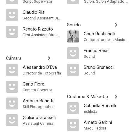
Script Supervisor
Guión, Guión Adaptado, Historia
Claudio Risi
Second Assistant Director
Sonido
Renato Rizzuto
Carlo Rustichelli
First Assistant Director
Compositor de la Música Original
Franco Bassi
Sound
Cámara
Alessandro D'Eva
Bruno Brunacci
Director de Fotografía
Sound
Carlo Fiore
Camera Operator
Costume & Make-Up
Antonio Benetti
Gabriella Borzelli
Still Photographer
Estilista
Giuliano Grasselli
Amato Garbini
Assistant Camera
Maquilladora