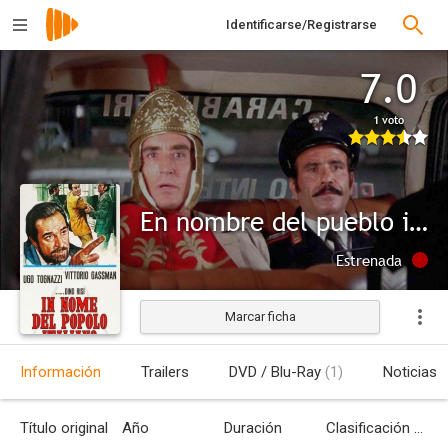
Identificarse/Registrarse
7.0
1 voto
En nombre del pueblo italiano
Estrenada
Marcar ficha
Información
Trailers
DVD / Blu-Ray
(1)
Noticias
Título original
Año
Duración
Clasificación por edades