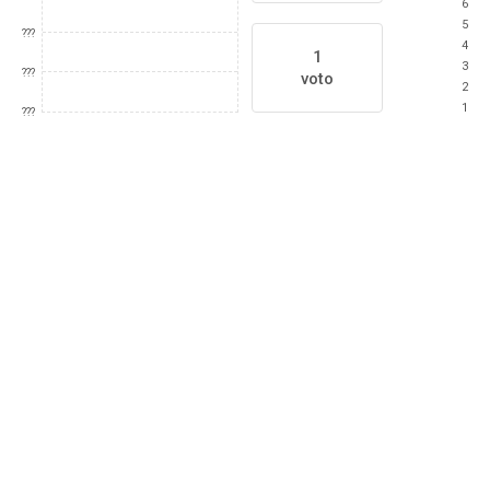
6
5
???
4
1
3
???
voto
2
1
???