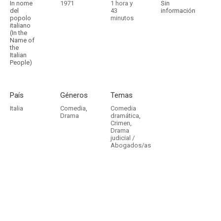
In nome
1971
1 hora y
Sin
del
43
información
popolo
minutos
italiano
(In the
Name of
the
Italian
People)
País
Géneros
Temas
Italia
Comedia
,
Comedia
Drama
dramática
,
Crimen
,
Drama
judicial /
Abogados/as