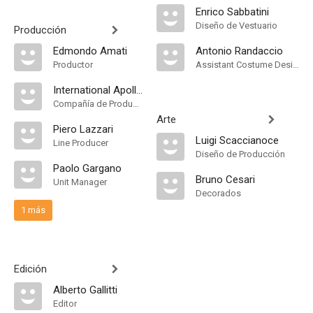
Enrico Sabbatini
Diseño de Vestuario
Producción
Edmondo Amati
Antonio Randaccio
Productor
Assistant Costume Designer
International Apollo Films
Compañía de Produccion
Arte
Piero Lazzari
Luigi Scaccianoce
Line Producer
Diseño de Producción
Paolo Gargano
Bruno Cesari
Unit Manager
Decorados
1 más
Edición
Alberto Gallitti
Editor