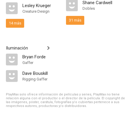
Shane Cardwell
Lesley Krueger
Dobles
Creature Design
31 más
14 más
Iluminación
Bryan Forde
Gaffer
Dave Bouskill
Rigging Gaffer
PlayMax solo ofrece información de películas y series, PlayMax no tiene
relación alguna con el productor o el director de la película. El copyright de
las imágenes, póster, carátula, fotografías y/o cubiertas pertenece a sus
respectivos autores, productoras y/o distribuidoras.