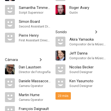
Samantha Timmerman
Roger Avary
Script Supervisor
Guión
Simon Board
Second Assistant Director
Sonido
Pierre Henry
Akira Yamaoka
First Assistant Director
Compositor de la Música Original, Música
Jeff Danna
Compositor de la Música Original
Cámara
Dan Laustsen
Nicolas Becker
Director de Fotografía
Sound Designer
Daniele Massaccesi
Ken Yasumoto
Camera Operator
Sound Designer
Martin Hume
23 más
Camera Operator
François Daignault