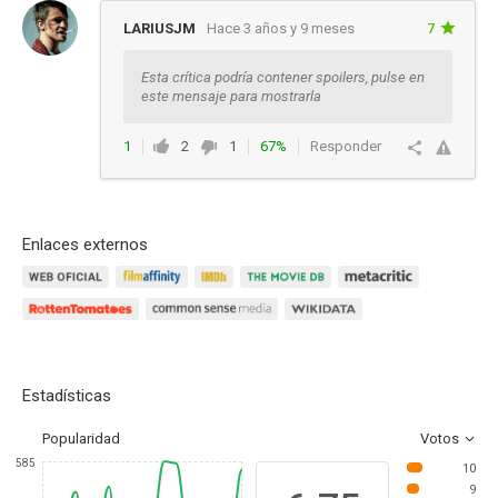
LARIUSJM
Hace 3 años y 9 meses
7
Esta crítica podría contener spoilers, pulse en
este mensaje para mostrarla
1
2
1
67%
Responder
Enlaces externos
Estadísticas
Popularidad
Votos
585
10
9