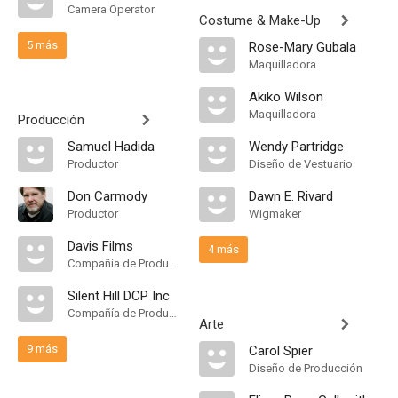
Camera Operator
Costume & Make-Up
5 más
Rose-Mary Gubala
Maquilladora
Akiko Wilson
Maquilladora
Producción
Samuel Hadida
Wendy Partridge
Productor
Diseño de Vestuario
Don Carmody
Dawn E. Rivard
Productor
Wigmaker
Davis Films
4 más
Compañía de Produccion
Silent Hill DCP Inc
Compañía de Produccion
Arte
9 más
Carol Spier
Diseño de Producción