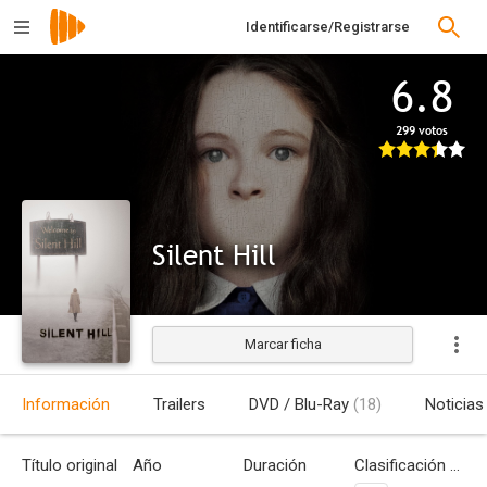
Identificarse/Registrarse
6.8
299 votos
Silent Hill
Marcar ficha
Estrenada
Información
Trailers
DVD / Blu-Ray
(18)
Noticias
Título original
Año
Duración
Clasificación por edades