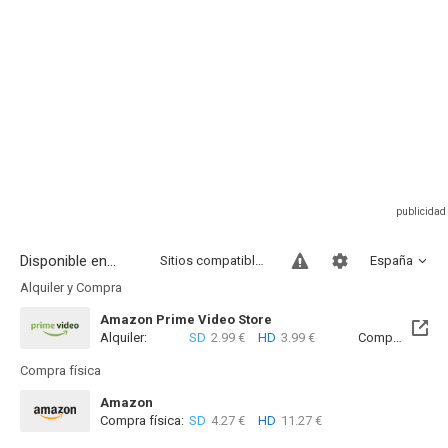
Disponible en...
Sitios compatibles
España
Alquiler y Compra
Amazon Prime Video Store
Alquiler:
SD
2.99 €
HD
3.99 €
Compra:
SD
7
Compra física
Amazon
Compra física:
SD
4.27 €
HD
11.27 €