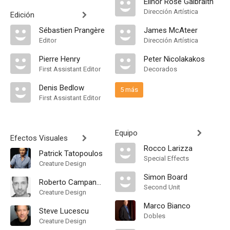
Elinor Rose Galbraith
Dirección Artística
Edición
Sébastien Prangère
James McAteer
Editor
Dirección Artística
Pierre Henry
Peter Nicolakakos
First Assistant Editor
Decorados
Denis Bedlow
5 más
First Assistant Editor
Equipo
Efectos Visuales
Rocco Larizza
Patrick Tatopoulos
Special Effects
Creature Design
Simon Board
Roberto Campanella
Second Unit
Creature Design
Marco Bianco
Steve Lucescu
Dobles
Creature Design