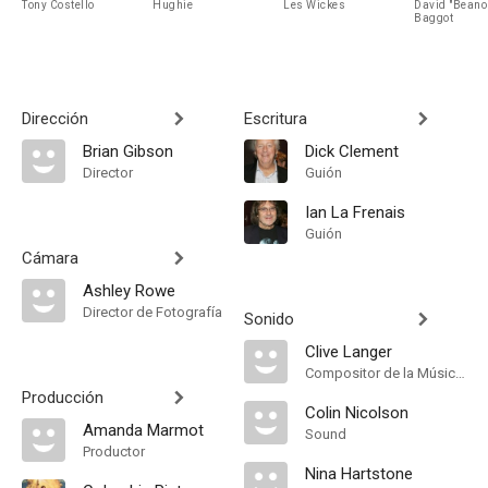
Tony Costello
Hughie
Les Wickes
David "Beano
Baggot
Dirección
Escritura
Brian Gibson
Dick Clement
Director
Guión
Ian La Frenais
Guión
Cámara
Ashley Rowe
Director de Fotografía
Sonido
Clive Langer
Compositor de la Música Original
Producción
Colin Nicolson
Amanda Marmot
Sound
Productor
Nina Hartstone