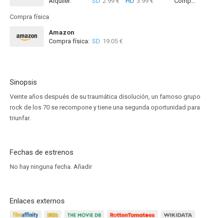
Alquiler:
SD
2.99 €
HD
3.99 €
Compra:
SD
5
Compra física
Amazon
Compra física:
SD
19.05 €
Sinopsis
Veinte años después de su traumática disolución, un famoso grupo
rock de los 70 se recompone y tiene una segunda oportunidad para
triunfar.
Fechas de estrenos
No hay ninguna fecha.
Añadir
Enlaces externos