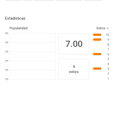
Estadísticas
Popularidad
Votos
???
10
9
7.00
???
8
7
???
6
5
???
4
4
3
???
votos
2
1
???