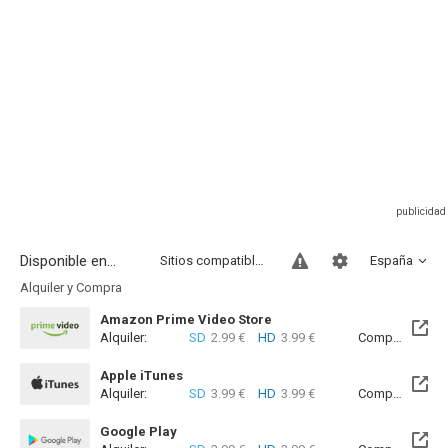
Disponible en...
Sitios compatibles
España
Alquiler y Compra
Amazon Prime Video Store
Alquiler:
SD
2.99 €
HD
3.99 €
Compra:
SD
7
Apple iTunes
Alquiler:
SD
3.99 €
HD
3.99 €
Compra:
SD
5
Google Play