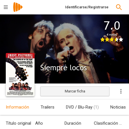
Identificarse/Registrarse
7.0
4 votos
Siempre locos
Marcar ficha
Estrenada
Información
Trailers
DVD / Blu-Ray
(1)
Noticias
Título original
Año
Duración
Clasificación por edades