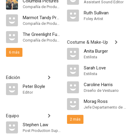
Columbia Pictures
Assistant Sound Editor
Compañía de Produccion
Ruth Sullivan
Marmot Tandy Productions
Foley Artist
Compañía de Produccion
The Greenlight Fund
Compañía de Produccion
Costume & Make-Up
Anita Burger
6 más
Estilista
Sarah Love
Estilista
Edición
Caroline Harris
Peter Boyle
Diseño de Vestuario
Editor
Morag Ross
Jefe Departamento de Maquillaje
Equipo
2 más
Stephen Law
Post Production Supervisor