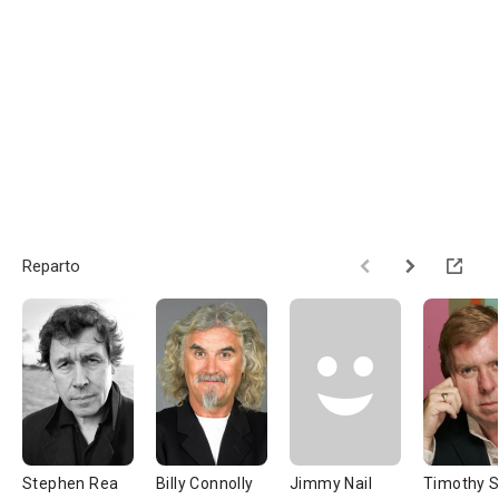
Reparto
Stephen Rea
Billy Connolly
Jimmy Nail
Timothy S