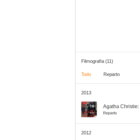
Un mundo sin fin
10
Filmografía (11)
Todo
Reparto
2013
Agatha Christie: Poirot - Los cuatro grandes
5.9
10
Agatha Christie:
Reparto
2012