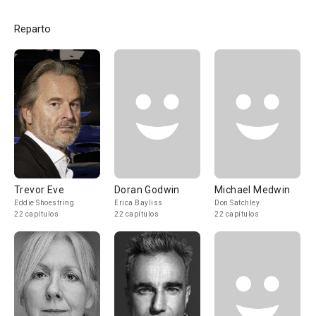
Reparto
Trevor Eve
Doran Godwin
Michael Medwin
Eddie Shoestring
Erica Bayliss
Don Satchley
22 capítulos
22 capítulos
22 capítulos