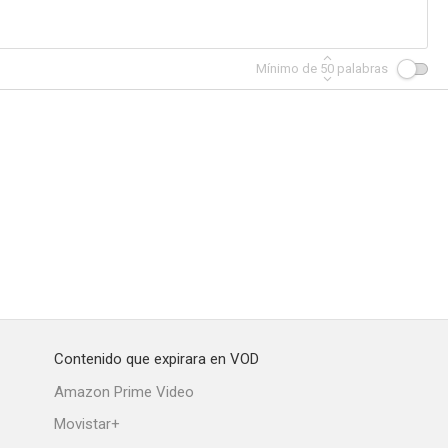
Mínimo de
50
palabras
Contenido que expirara en VOD
Amazon Prime Video
Movistar+