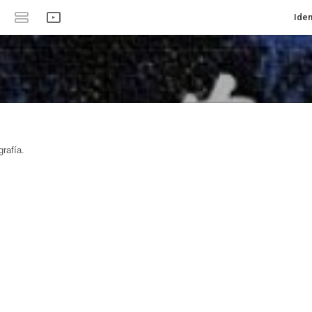
Iden
rafía.