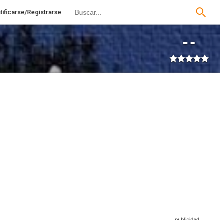
tificarse/Registrarse
--