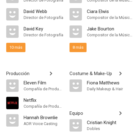
Director de Fotografía
Compositor de la Música Original
David Webb
Ciara Elwis
Director de Fotografía
Compositor de la Música Original
David Key
Jake Bourton
Director de Fotografía
Compositor de la Música Original
10 más
8 más
Producción
Costume & Make-Up
Eleven Film
Fiona Matthews
Compañía de Produccion
Daily Makeup & Hair
Netflix
Compañía de Produccion
Equipo
Hannah Brownlie
Cristian Knight
ADR Voice Casting
Dobles