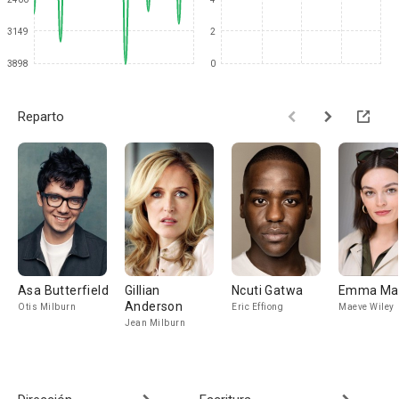
3149
2
3898
0
Reparto
Asa Butterfield
Gillian
Ncuti Gatwa
Emma Ma
Anderson
Otis Milburn
Eric Effiong
Maeve Wiley
Jean Milburn