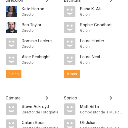
Dirección
Escritura
Kate Herron
Bisha K. Ali
Director
Guión
Ben Taylor
Sophie Goodhart
Director
Guión
Dominic Leclerc
Laura Hunter
Director
Guión
Alice Seabright
Laura Neal
Director
Guión
3 más
8 más
Cámara
Sonido
Steve Ackroyd
Matt Biffa
Director de Fotografía
Compositor de la Música Original
Calum Ross
Oli Julian