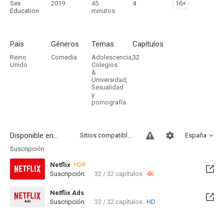
Sex
2019
45
4
16+
Education
minutos
País
Géneros
Temas
Capítulos
Reino
Comedia
Adolescencia
,
32
Unido
Colegios
&
Universidad
,
Sexualidad
y
pornografía
Disponible en...
Sitios compatibles
España
Suscripción
Netflix
HDR
Suscripción:
32 / 32 capítulos
4K
Netflix Ads
Suscripción:
32 / 32 capítulos
HD