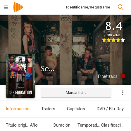
Identificarse/Registrarse
8.4
580 votos
Sex Education
Finalizada
Marcar ficha
Información
Trailers
Capítulos
DVD / Blu-Ray
Título original
Año
Duración
Temporadas
Clasificación por edades