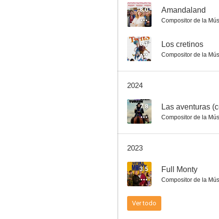
8.0
Amandaland
Compositor de la Mús
Bendita paciencia (Breeders)
6.1
Los cretinos
Compositor de la Mús
7.0
2024
7.8
Compositor de la Mús
2023
Back
3.5
Full Monty
6.5
Compositor de la Mús
Ver todo