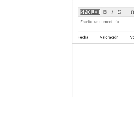
Code 404
Fecha
Valoración
V
4.5
Nosotros
--