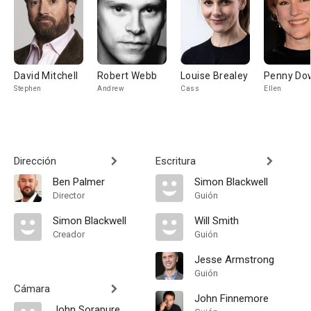
David Mitchell
Robert Webb
Louise Brealey
Penny Do
Stephen
Andrew
Cass
Ellen
Dirección
Escritura
Ben Palmer
Simon Blackwell
Director
Guión
Simon Blackwell
Will Smith
Creador
Guión
Jesse Armstrong
Guión
Cámara
John Finnemore
John Sorapure