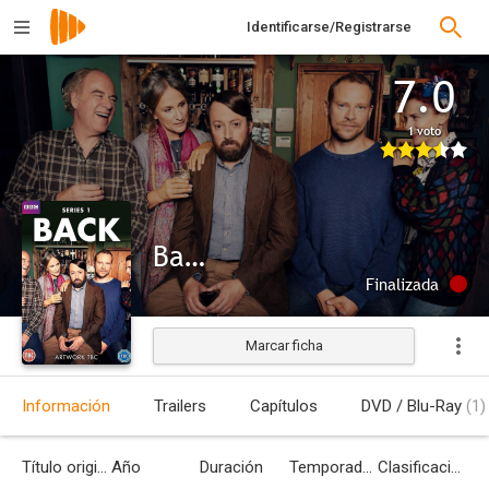
Identificarse/Registrarse
7.0
1 voto
Back
Finalizada
Marcar ficha
Información
Trailers
Capítulos
DVD / Blu-Ray
(1)
Título original
Año
Duración
Temporadas
Clasificación por edades