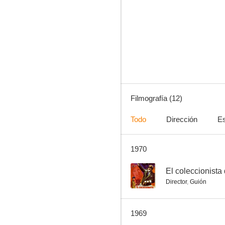
El enigma del ataúd
--
Filmografía (12)
Todo
Dirección
Es
1970
Sonaron cuatro balazos
--
--
El coleccionista
Director
,
Guión
1969