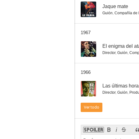
--
Jaque mate
Guión
,
Compañía de 
Un ángel tuvo la culpa
1967
--
El enigma del a
Director
,
Guión
,
Comp
1966
--
Las últimas hora
Director
,
Guión
,
Produ
Ver todo