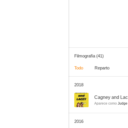
El abogado del diablo
7.0
Filmografía (41)
Todo
Reparto
2018
Un padre perseguido
6.5
--
Cagney and Lac
Aparece como
Judge 
2016