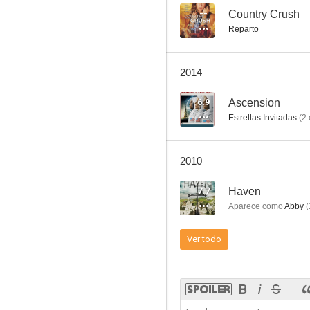
--
Country Crush
Reparto
Genio
2014
5.6
6.9
Ascension
Estrellas Invitadas
(
2
2010
7.7
Haven
Aparece como
Abby
(
Familia de policías
Ver todo
2.0