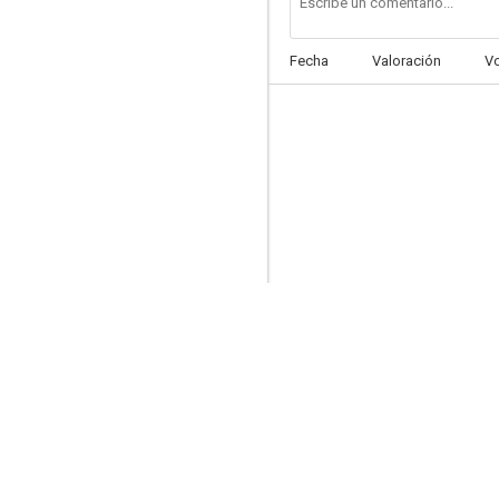
Fecha
Valoración
V
The Skulls 2
--
Country Crush
--