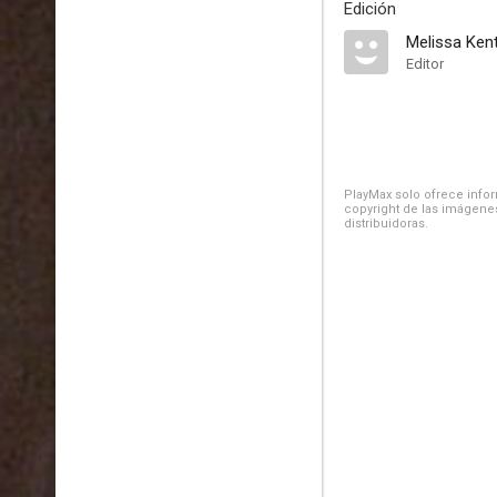
Edición
Melissa Ken
Editor
PlayMax solo ofrece inform
copyright de las imágenes
distribuidoras.