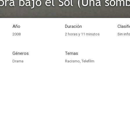
Año
Duración
Clasif
2008
2 horas y 11 minutos
Sin inf
Géneros
Temas
Drama
Racismo
,
Telefilm