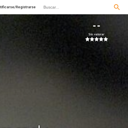
tificarse/Registrarse
--
Sin valorar