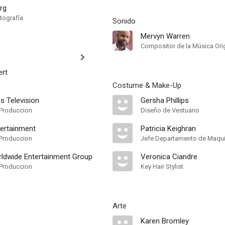
rg
tografía
Sonido
Mervyn Warren
Compositor de la Música Ori
ert
Costume & Make-Up
s Television
Gersha Phillips
Produccion
Diseño de Vestuario
tertainment
Patricia Keighran
Produccion
Jefe Departamento de Maquil
ldwide Entertainment Group
Veronica Ciandre
Produccion
Key Hair Stylist
Arte
Karen Bromley