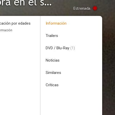
Una sombra bajo el Sol (Una sombra en el sol)
Estrenada
icación por edades
Información
ormación
Trailers
DVD / Blu-Ray
(1)
Noticias
Similares
Críticas