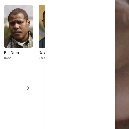
Bill Nunn
David Oyelowo
Ron Cephas
Sean Patri
Jones
Thomas
Bobo
Joseph Asagai
Willy Harris
George Murch