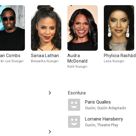
an Combs
Sanaa Lathan
Audra
Phylicia Rashād
McDonald
ter Lee Younger
Beneatha Younger
Lena Younger
Ruth Younger
Escritura
Paris Qualles
Guión, Guión Adaptado
Lorraine Hansberry
Guión, Theatre Play