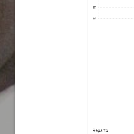
???
???
Reparto