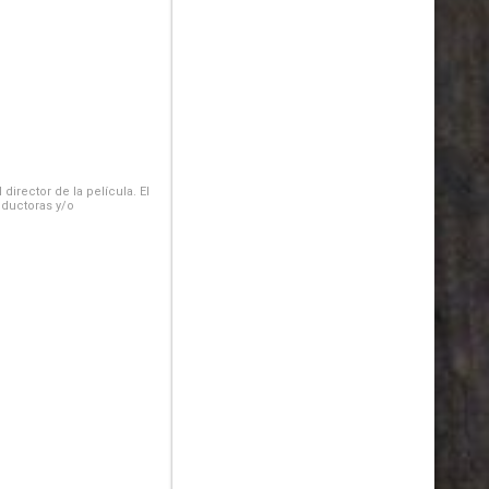
irector de la película. El
oductoras y/o