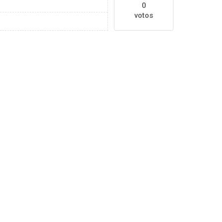
0
votos