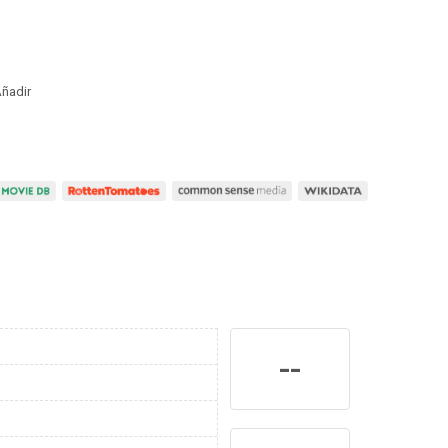
ñadir
--