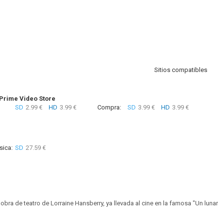
Sitios compatibles
rime Video Store
SD
2.99 €
HD
3.99 €
Compra:
SD
3.99 €
HD
3.99 €
sica:
SD
27.59 €
bra de teatro de Lorraine Hansberry, ya llevada al cine en la famosa "Un lunar 