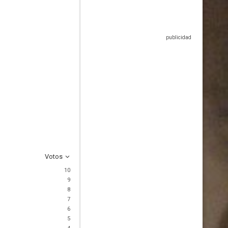
Votos
10
9
8
7
6
5