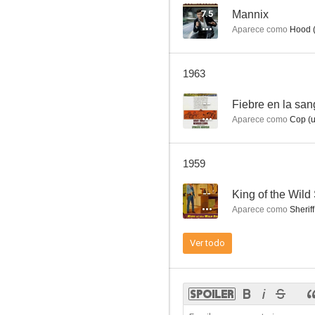
7.5
Mannix
Aparece como
Hood (
La senda tenebrosa
1963
6.0
--
Fiebre en la san
Aparece como
Cop (u
1959
--
King of the Wild 
Aparece como
Sherif
El regreso del gángster
Ver todo
--