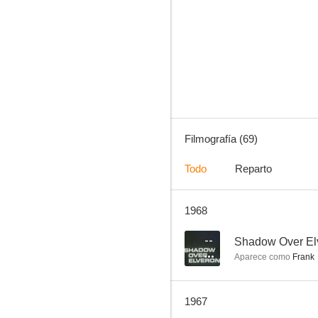
Mannix
7.0
Filmografía (69)
Todo
Reparto
1968
La venganza del bergantín
6.7
--
Shadow Over El
Aparece como
Frank
1967