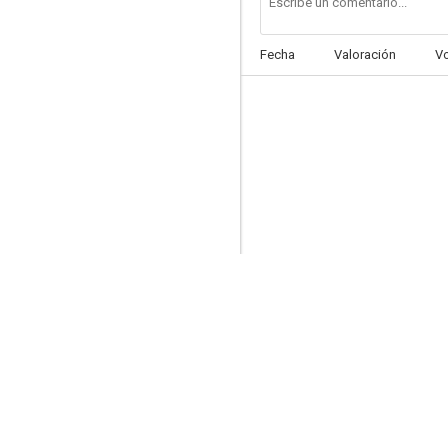
Fecha
Valoración
V
Shadow Over Elveron
--
Nacida en el oeste
--