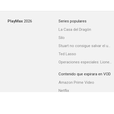
Amor que mata
PlayMax
2026
Series populares
--
La Casa del Dragón
Silo
Stuart no consigue salvar el universo
Ted Lasso
Operaciones especiales: Lioness
Contenido que expirara en VOD
The Burning Cross
Amazon Prime Video
--
Netflix
Filmin
Movistar+