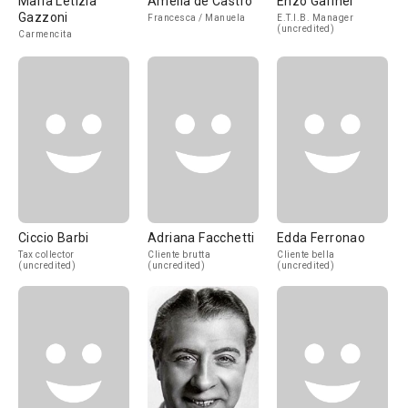
Maria Letizia
Amelia de Castro
Enzo Garinei
Gazzoni
Francesca / Manuela
E.T.I.B. Manager
(uncredited)
Carmencita
Ciccio Barbi
Adriana Facchetti
Edda Ferronao
Tax collector
Cliente brutta
Cliente bella
(uncredited)
(uncredited)
(uncredited)