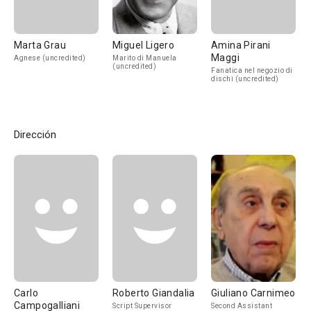
Marta Grau
Miguel Ligero
Amina Pirani
Maggi
Agnese (uncredited)
Marito di Manuela
(uncredited)
Fanatica nel negozio di
dischi (uncredited)
Dirección
Carlo
Roberto Giandalia
Giuliano Carnimeo
Campogalliani
Script Supervisor
Second Assistant