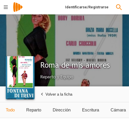
Identificarse/Registrarse
Roma de mis amores
Reparto y Equipo
Volver a la ficha
Todo
Reparto
Dirección
Escritura
Cámara