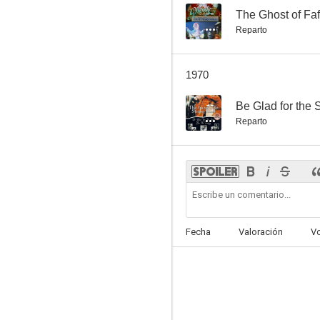
--
The Ghost of Faf
Reparto
1970
--
Be Glad for the
Reparto
Fecha
Valoración
V