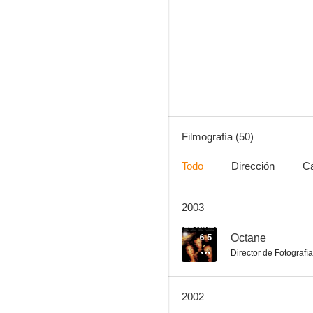
Hellraiser
7.3
Filmografía (50)
Todo
Dirección
C
2003
El sirviente
7.0
6.5
Octane
Director de Fotografía
2002