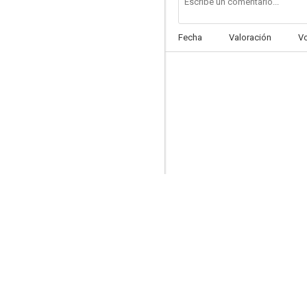
Fecha
Valoración
V
Rey David
5.7
La mosca II
--