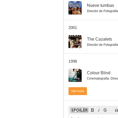
--
Nueve tumbas
Director de Fotografía
El gran Gatsby
2001
6.3
--
The Cazalets
Director de Fotografía
1998
--
Colour Blind
Cinematografía
,
Direc
El crucifijo de sangre
Ver todo
6.0