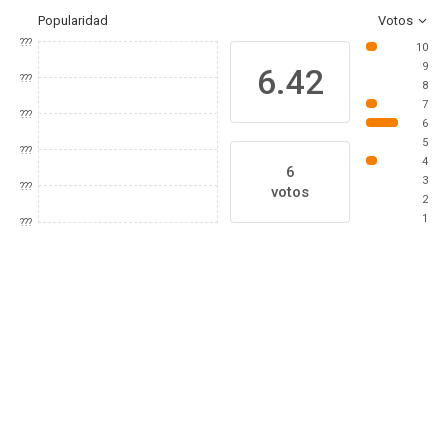
Popularidad
Votos
???
10
9
6.42
???
8
7
???
6
5
???
4
6
3
???
votos
2
1
???