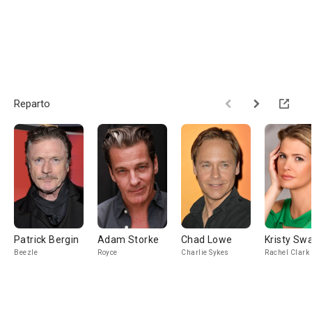
Reparto
Patrick Bergin
Adam Storke
Chad Lowe
Kristy Sw
Beezle
Royce
Charlie Sykes
Rachel Clark