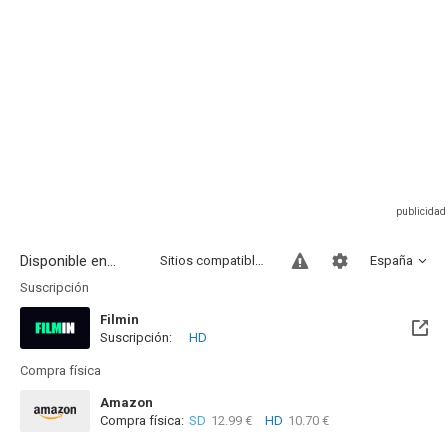
Disponible en...
Sitios compatibles
España
Suscripción
Filmin
Suscripción:
HD
Disponible hasta el Mié, 31 Dic 2031 (Quedan 5 años)
Compra física
Amazon
Compra física:
SD
12.99 €
HD
10.70 €