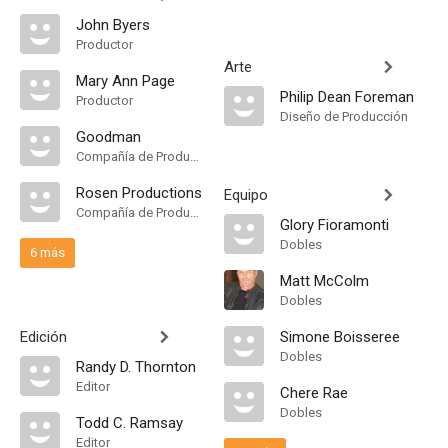
John Byers
Productor
Arte
Mary Ann Page
Philip Dean Foreman
Productor
Diseño de Producción
Goodman
Compañía de Produccion
Rosen Productions
Equipo
Compañía de Produccion
Glory Fioramonti
Dobles
6 más
Matt McColm
Dobles
Edición
Simone Boisseree
Dobles
Randy D. Thornton
Editor
Chere Rae
Dobles
Todd C. Ramsay
Editor