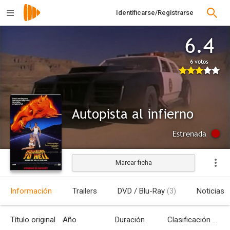
Identificarse/Registrarse
6.4
6 votos
Autopista al infierno
Estrenada
Marcar ficha
Información
Trailers
DVD / Blu-Ray
(3)
Noticias
Título original
Año
Duración
Clasificación por edades