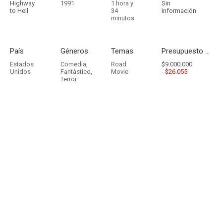
Highway
1991
1 hora y
Sin
to Hell
34
información
minutos
País
Géneros
Temas
Presupuesto - Ingresos
Estados
Comedia
,
Road
$9.000.000
Unidos
Fantástico
,
Movie
-
$26.055
Terror