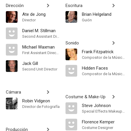
Dirección
Escritura
Ate de Jong
Brian Helgeland
Director
Guión
Daniel M. Stillman
Second Assistant Director
Sonido
Michael Waxman
Frank Fitzpatrick
First Assistant Director
Compositor de la Música Original
Jack Gill
Hidden Faces
Second Unit Director
Compositor de la Música Original
Cámara
Costume & Make-Up
Robin Vidgeon
Steve Johnson
Director de Fotografía
Special Effects Makeup Artist
Florence Kemper
Costume Designer
Producción